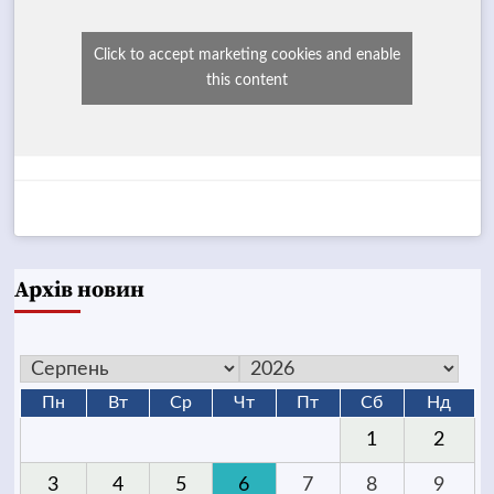
Click to accept marketing cookies and enable
this content
Архів новин
Пн
Вт
Ср
Чт
Пт
Сб
Нд
1
2
3
4
5
6
7
8
9