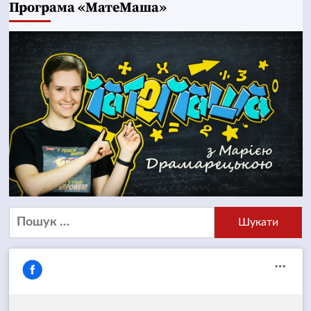
Програма «МатеМаша»
Пошук: