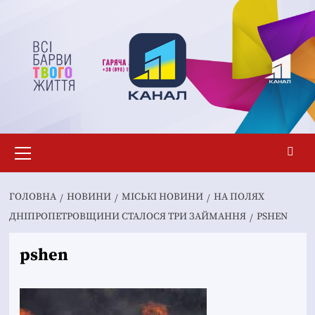
Перейти
до
вмісту
Основне
меню
ГОЛОВНА
НОВИНИ
MІСЬКІ НОВИНИ
НА ПОЛЯХ
ДНІПРОПЕТРОВЩИНИ СТАЛОСЯ ТРИ ЗАЙМАННЯ
PSHEN
pshen