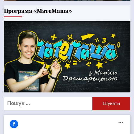
Програма «МатеМаша»
Пошук: