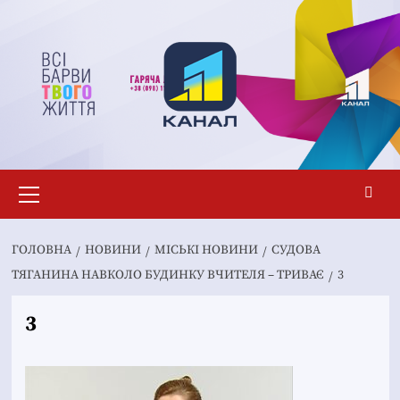
Перейти
до
вмісту
Основне
меню
ГОЛОВНА
НОВИНИ
MІСЬКІ НОВИНИ
СУДОВА
ТЯГАНИНА НАВКОЛО БУДИНКУ ВЧИТЕЛЯ – ТРИВАЄ
3
3