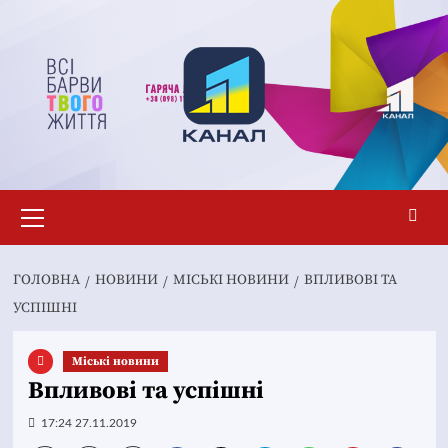
Перейти
до
вмісту
Основне
меню
ГОЛОВНА
НОВИНИ
MІСЬКІ НОВИНИ
ВПЛИВОВІ ТА
УСПІШНІ
Mіські новини
Впливові та успішні
17:24 27.11.2019