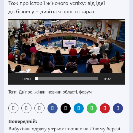
Тож про історії жіночого успіху: від ідеї
до бізнесу – дивіться просто зараз.
Відеопрогравач
00:00
01:32
Теги:
Дніпро
,
жінки
,
новини області
,
форум
Post
Попередній:
navigation
Вибухівка одразу у трьох школах на Лівому березі