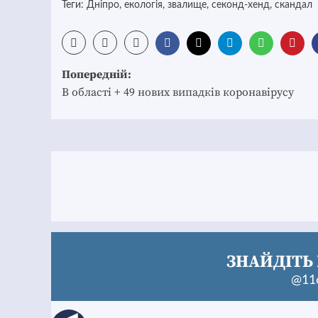
Теги:
Дніпро
,
екологія
,
звалище
,
секонд-хенд
,
скандал
Post
Попередній:
navigation
В області + 49 нових випадків коронавірусу
ЗНАЙДІТЬ 
@11c