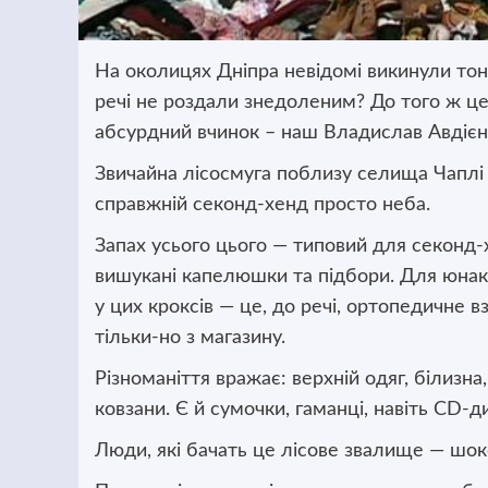
На околицях Дніпра невідомі викинули тони
речі не роздали знедоленим? До того ж це 
абсурдний вчинок
– наш Владислав Авдієнк
Звичайна лісосмуга поблизу селища Чаплі
справжній секонд-хенд просто неба.
Запах усього цього — типовий для секонд-х
вишукані капелюшки та підбори. Для юнак
у цих кроксів — це, до речі, ортопедичне 
тільки-но з магазину.
Різноманіття вражає: верхній одяг, білизна,
ковзани. Є й сумочки, гаманці, навіть CD-д
Люди, які бачать це лісове звалище — шок