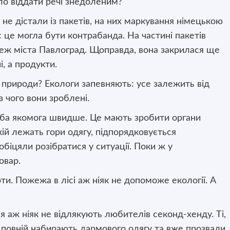
ло віддати речі знедоленим?
ь не дістали із пакетів, на них маркування німецькою
 це могла бути контрабанда. На частині пакетів
реж міста Павлоград. Щоправда, вона закрилася ще
і, а продукти.
природи? Екологи запевняють: усе залежить від
з чого вони зроблені.
реба якомога швидше. Це мають зробити органи
кій лежать гори одягу, підпорядковується
обіцяли розібратися у ситуації. Поки ж у
овар.
ти. Пожежа в лісі аж ніяк не допоможе екології. А
 аж ніяк не відлякують любителів секонд-хенду. Ті,
о повній набирають дармового одягу та вже прозвали