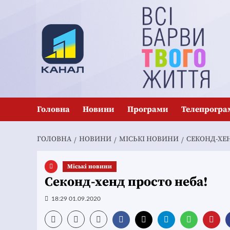
Перейти
до
вмісту
Головна
Новини
Програми
Телепрогра
ГОЛОВНА
НОВИНИ
MІСЬКІ НОВИНИ
СЕКОНД-ХЕН
Mіські новини
Секонд-хенд просто неба!
18:29 01.09.2020