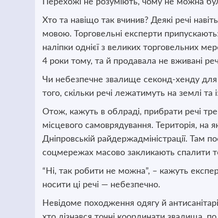
Перехожі не розуміють, чому не можна бу
Хто та навіщо так вчинив? Деякі речі навіт
мовою. Торговельні експерти припускають:
наліпки однієї з великих торговельних ме
4 роки тому, та й продавала не вживані реч
Чи небезпечне звалище секонд-хенду для 
того, скільки речі лежатимуть на землі та і
Отож, кажуть в облраді, прибрати речі т
місцевого самоврядування. Територія, на я
Дніпровській райдержадміністрації. Там по
соцмережах масово закликають спалити т
“Ні, так робити не можна”, – кажуть експер
носити ці речі — небезпечно.
Невідоме походження одягу й антисанітарія
хто дізнався точні координати звалища, п