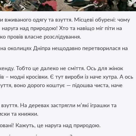
 вживаного одягу та взуття. Місцеві обурені: чому
наруга над природою! Хто та навіщо міг піти на
о провів власне розслідування.
 на околицях Дніпра нещодавно перетворилася на
енду. Тобто це далеко не сміття. Ось для жінок
ів
–
модні кросівки. Є тут вироби із наче хутра. А ось
взуття, воно дорого коштує — підошва чиста, наче
 взуття. На деревах застрягли м’які іграшки та
иски та книжки.
овані! Кажуть, це наруга над природою.