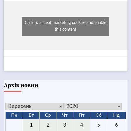
Click to accept marketing cookies and enable
this content
Архів новин
Пн
Вт
Ср
Чт
Пт
Сб
Нд
1
2
3
4
5
6