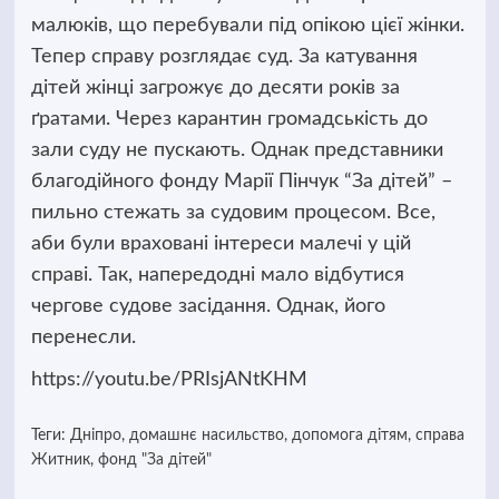
малюків, що перебували під опікою цієї жінки.
Тепер справу розглядає суд. За катування
дітей жінці загрожує до десяти років за
ґратами. Через карантин громадськість до
зали суду не пускають. Однак представники
благодійного фонду Марії Пінчук “За дітей” –
пильно стежать за судовим процесом. Все,
аби були враховані інтереси малечі у цій
справі. Так, напередодні мало відбутися
чергове судове засідання. Однак, його
перенесли.
https://youtu.be/PRIsjANtKHM
Теги:
Дніпро
,
домашнє насильство
,
допомога дітям
,
справа
Житник
,
фонд "За дітей"