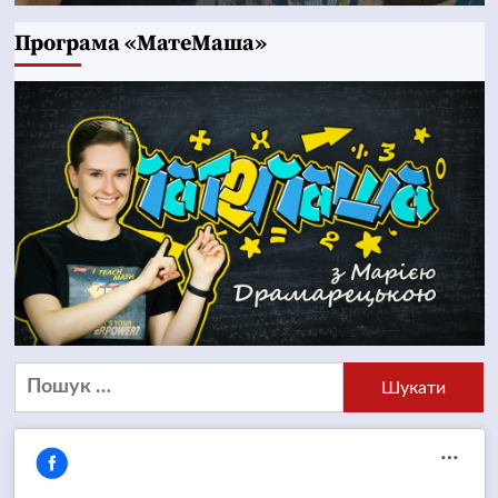
Програма «МатеМаша»
Пошук: