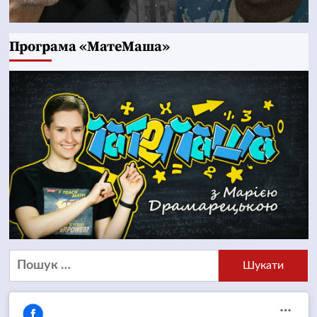
Програма «МатеМаша»
Пошук: