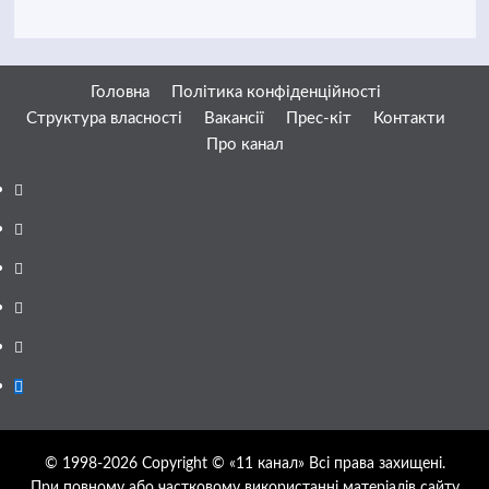
Головна
Політика конфіденційності
Структура власності
Вакансії
Прес-кіт
Контакти
Про канал
Facebook
YouTube
Telegram
Instagram
Twitter
Google
News
© 1998-2026 Copyright © «11 канал» Всі права захищені.
При повному або частковому використанні матеріалів сайту