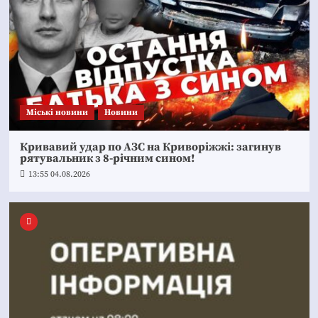
Mіські новини
Новини
Кривавий удар по АЗС на Криворіжжі: загинув
рятувальник з 8-річним сином!
13:55 04.08.2026