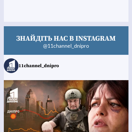
ЗНАЙДІТЬ НАС В INSTAGRAM
@11channel_dnipro
11channel_dnipro