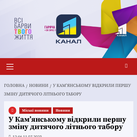
Перейти
до
вмісту
Основне
меню
ГОЛОВНА
НОВИНИ
У КАМ’ЯНСЬКОМУ ВІДКРИЛИ ПЕРШУ
ЗМІНУ ДИТЯЧОГО ЛІТНЬОГО ТАБОРУ
Mіські новини
Новини
У Кам’янському відкрили першу
зміну дитячого літнього табору
12:46 11.07.2025