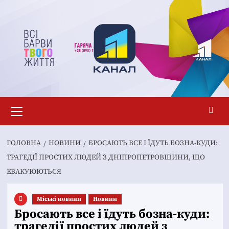
Перейти
до
вмісту
Основне
меню
ГОЛОВНА
НОВИНИ
БРОСАЮТЬ ВСЕ І ЇДУТЬ БОЗНА-КУДИ:
ТРАГЕДІЇ ПРОСТИХ ЛЮДЕЙ З ДНІПРОПЕТРОВЩИНИ, ЩО
ЕВАКУЮЮТЬСЯ
Mіські новини
Новини
Бросають все і їдуть бозна-куди:
трагедії простих людей з