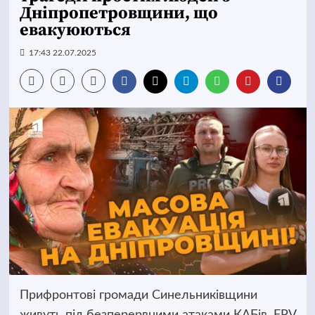
Дніпропетровщини, що
евакуюються
17:43 22.07.2025
Прифронтові громади Синельниківщини
живуть під безперервними атаками КАБів, FPV