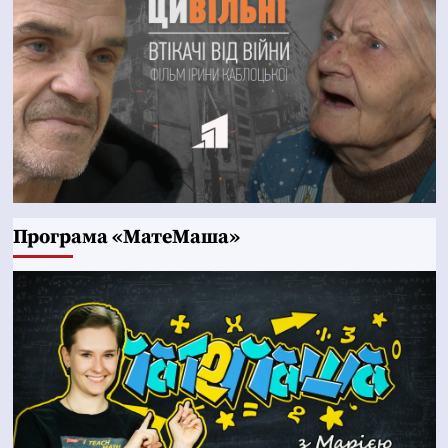
Програма «МатеМаша»