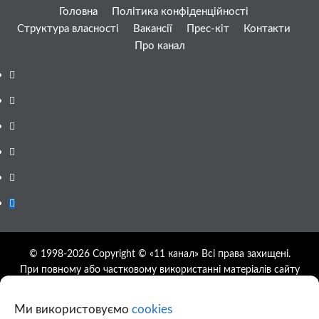
Головна
Політика конфіденційності
Структура власності
Вакансії
Прес-кіт
Контакти
Про канал
Facebook
YouTube
Telegram
Instagram
Twitter
Google
News
© 1998-2026 Copyright © «11 канал» Всі права захищені.
При повному або частковому використанні матеріалів сайту
11tv.dp.ua відкрите гіперпосилання на першоджерело
обов'язкове, розташування гіперпосилання не нижче другого
Ми використовуємо
cookies
абзацу.