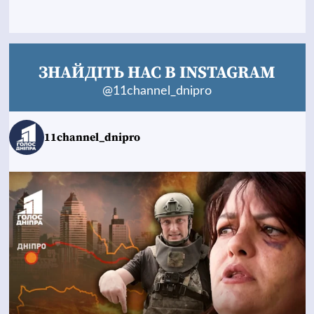
ЗНАЙДІТЬ НАС В INSTAGRAM
@11channel_dnipro
11channel_dnipro