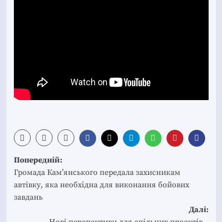
Post
Попередній:
navigation
Громада Кам’янського передала захисникам
автівку, яка необхідна для виконання бойових
завдань
Далі:
Нові перспективи для спільних проектів –