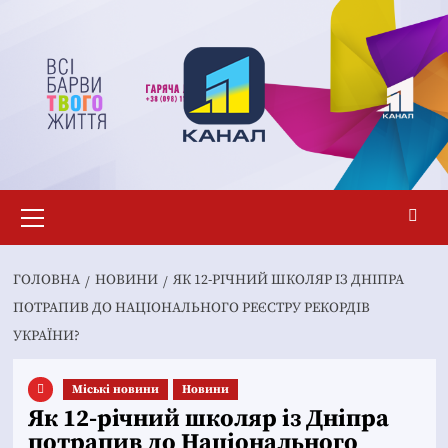
Перейти
до
вмісту
Основне
меню
ГОЛОВНА
НОВИНИ
ЯК 12-РІЧНИЙ ШКОЛЯР ІЗ ДНІПРА
ПОТРАПИВ ДО НАЦІОНАЛЬНОГО РЕЄСТРУ РЕКОРДІВ
УКРАЇНИ?
Mіські новини
Новини
Як 12-річний школяр із Дніпра
потрапив до Національного