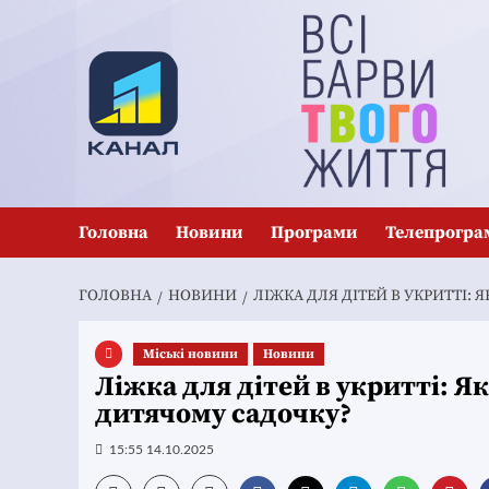
Перейти
до
вмісту
Головна
Новини
Програми
Телепрогра
ГОЛОВНА
НОВИНИ
ЛІЖКА ДЛЯ ДІТЕЙ В УКРИТТІ
Mіські новини
Новини
Ліжка для дітей в укритті: 
дитячому садочку?
15:55 14.10.2025