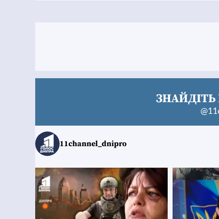
ЗНАЙДІТЬ 
@11c
11channel_dnipro