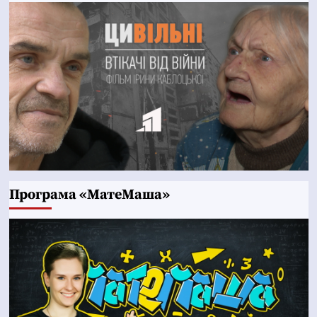
Програма «МатеМаша»