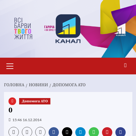
Перейти
до
вмісту
Основне
меню
ГОЛОВНА
НОВИНИ
ДОПОМОГА АТО
Допомога АТО
0
15:46 16.12.2014