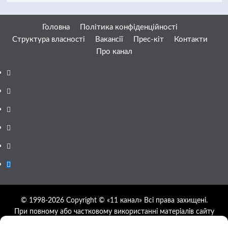
Головна
Політика конфіденційності
Структура власності
Вакансії
Прес-кіт
Контакти
Про канал
Facebook
YouTube
Telegram
Instagram
Twitter
Google
News
© 1998-2026 Copyright © «11 канал» Всі права захищені.
При повному або частковому використанні матеріалів сайту
11tv.dp.ua відкрите гіперпосилання на першоджерело