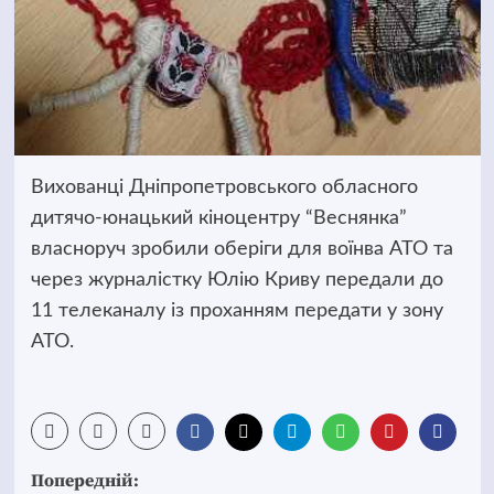
Вихованці Дніпропетровського обласного
дитячо-юнацький кіноцентру “Веснянка”
власноруч зробили оберіги для воїнва АТО та
через журналістку Юлію Криву передали до
11 телеканалу із проханням передати у зону
АТО.
Post
Попередній: