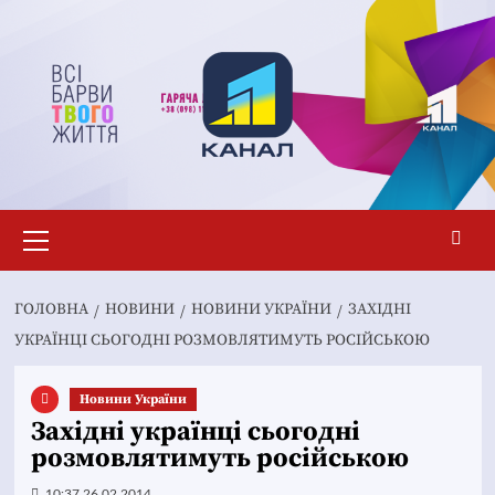
Перейти
до
вмісту
Основне
меню
ГОЛОВНА
НОВИНИ
НОВИНИ УКРАЇНИ
ЗАХІДНІ
УКРАЇНЦІ СЬОГОДНІ РОЗМОВЛЯТИМУТЬ РОСІЙСЬКОЮ
Новини України
Західні українці сьогодні
розмовлятимуть російською
10:37 26.02.2014