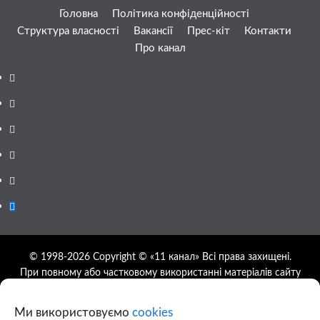
Головна
Політика конфіденційності
Структура власності
Вакансії
Прес-кіт
Контакти
Про канал
Facebook
YouTube
Telegram
Instagram
Twitter
Google
News
© 1998-2026 Copyright © «11 канал» Всі права захищені.
При повному або частковому використанні матеріалів сайту
11tv.dp.ua відкрите гіперпосилання на першоджерело
обов'язкове, розташування гіперпосилання не нижче другого
Ми використовуємо
cookies