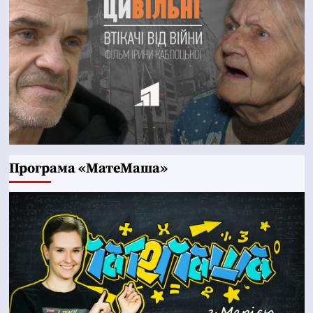
Програма «МатеМаша»