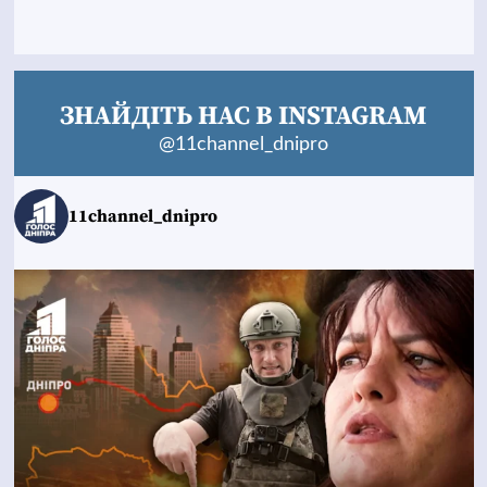
ЗНАЙДІТЬ НАС В INSTAGRAM
@11channel_dnipro
11channel_dnipro