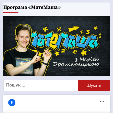
Програма «МатеМаша»
Пошук: