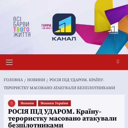
Перейти
до
вмісту
Основне
меню
ГОЛОВНА
НОВИНИ
РОСІЯ ПІД УДАРОМ. КРАЇНУ-
ТЕРОРИСТКУ МАСОВАНО АТАКУВАЛИ БЕЗПІЛОТНИКАМИ
Новини
Новини України
РОСІЯ ПІД УДАРОМ. Країну-
терористку масовано атакували
безпілотниками