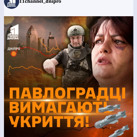
11channel_dnipro