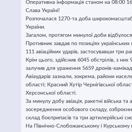
Оперативна інформація станом на 08:00 16
Слава Україні!
Розпочалася 1270-та доба широкомасштабно
України.
Загалом, протягом минулої доби відбулося
Противник завдав по позиціях українських 
111 авіаційних ударів, застосувавши три р
Крім цього, здійснив 6045 обстрілів, з них
залучив для ураження 5659 дронів-камікад
Авіаударів зазнали, зокрема, райони насе
області; Красний Хутір Чернігівської област
Херсонської області.
За минулу добу авіація, ракетні війська т
зосередження особового складу, озброєння 
склад боєприпасів та три артилерійські си
На Північно-Слобожанському і Курському 