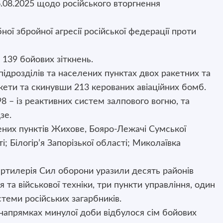
.08.2025 щодо російського вторгнення
ї збройної агресії російської федерації проти
 139 бойових зіткнень.
підрозділів та населених пунктах двох ракетних та
акети та скинувши 213 керованих авіаційних бомб.
 98 – із реактивних систем залпового вогню, та
зе.
лених пунктів Жихове, Бояро-Лежачі Сумської
і; Білогір’я Запорізької області; Миколаївка
а артилерія Сил оборони уразили десять районів
та військової техніки, три пункти управління, один
стеми російських загарбників.
напрямках минулої доби відбулося сім бойових