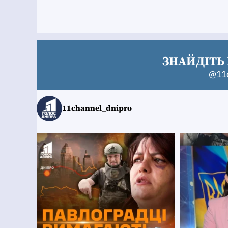
ЗНАЙДІТЬ 
@11c
11channel_dnipro