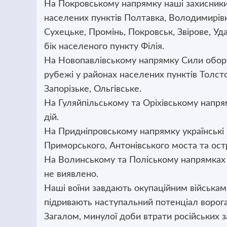
На Покровському напрямку наші захисники
населених пунктів Полтавка, Володимирівк
Сухецьке, Промінь, Покровськ, Звірове, Уда
бік населеного пункту Філія.
На Новопавлівському напрямку Сили оборо
рубежі у районах населених пунктів Толст
Запорізьке, Ольгівське.
На Гуляйпільському та Оріхівському напря
дій.
На Придніпровському напрямку українські в
Приморського, Антонівського моста та ост
На Волинському та Поліському напрямках 
не виявлено.
Наші воїни завдають окупаційним військам в
підривають наступальний потенціал ворога
Загалом, минулої доби втрати російських за