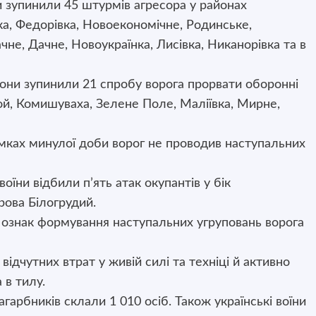
 зупинили 45 штурмів агресора у районах
а, Федорівка, Новоекономічне, Родинське,
чне, Дачне, Новоукраїнка, Лисівка, Никанорівка та в
ни зупинили 21 спробу ворога прорвати оборонні
ой, Комишуваха, Зелене Поле, Маліївка, Мирне,
мках минулої доби ворог не проводив наступальних
оїни відбили п’ять атак окупантів у бік
рова Білогрудий.
ознак формування наступальних угруповань ворога
ідчутних втрат у живій силі та техніці й активно
 в тилу.
гарбників склали 1 010 осіб. Також українські воїни