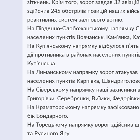
зіткнень. Крім того, ворог завдав 32 авіаці
здійснив 245 обстрілів позицій наших війсь
реактивних систем залпового вогню.
На Південно-Слобожанському напрямку Си
населених пунктів Вовчанськ, Кам’янка, Ха
На Куп’янському напрямку відбулося п’ять
дії противника в районах населених пунктів
Куп’янська.
На Лиманському напрямку ворог атакував 
населених пунктів Карпівка, Шандриголове,
На Сіверському напрямку наші захисники в
Григорівки, Серебрянки, Виїмки, Федорівки
На Краматорському напрямку зафіксовано д
бік Бондарного.
На Торецькому напрямку ворог здійснив ші
та Русиного Яру.