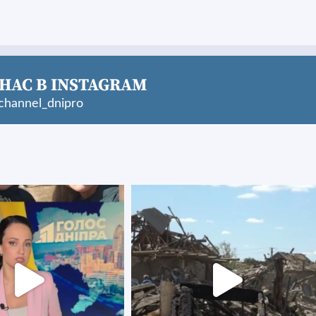
НАС В INSTAGRAM
hannel_dnipro