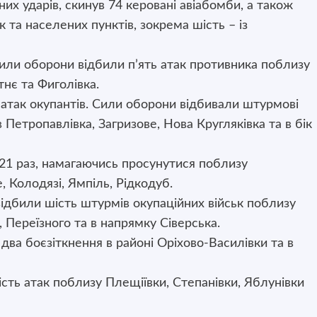
йних ударів, скинув 74 керовані авіабомби, а також
к та населених пунктів, зокрема шість – із
ли оборони відбили п’ять атак противника поблизу
тнє та Фиголівка.
 атак окупантів. Сили оборони відбивали штурмові
 Петропавлівка, Загризове, Нова Кругляківка та в бік
21 раз, намагаючись просунутися поблизу
 Колодязі, Ямпіль, Рідкодуб.
ідбили шість штурмів окупаційних військ поблизу
, Переїзного та в напрямку Сіверська.
ва боєзіткнення в районі Оріхово-Василівки та в
сть атак поблизу Плещіївки, Степанівки, Яблунівки