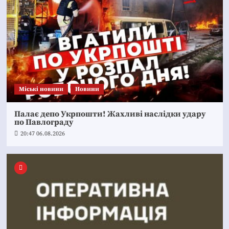
Mіські новини
Новини
Палає депо Укрпошти! Жахливі наслідки удару
по Павлограду
20:47 06.08.2026