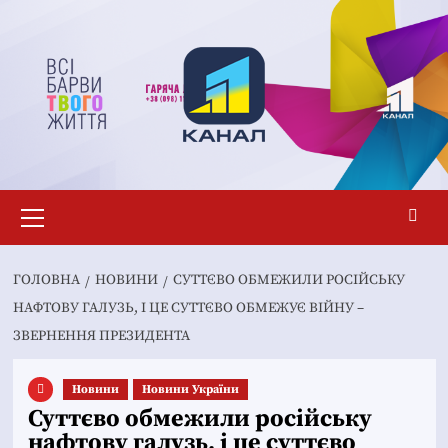
Перейти
до
вмісту
Основне
меню
ГОЛОВНА
НОВИНИ
СУТТЄВО ОБМЕЖИЛИ РОСІЙСЬКУ
НАФТОВУ ГАЛУЗЬ, І ЦЕ СУТТЄВО ОБМЕЖУЄ ВІЙНУ –
ЗВЕРНЕННЯ ПРЕЗИДЕНТА
Новини
Новини України
Суттєво обмежили російську
нафтову галузь, і це суттєво