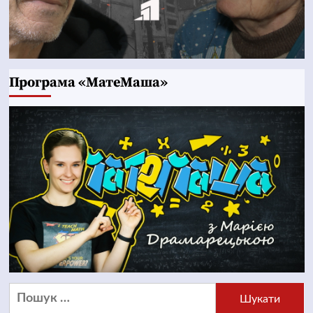
Програма «МатеМаша»
Пошук: