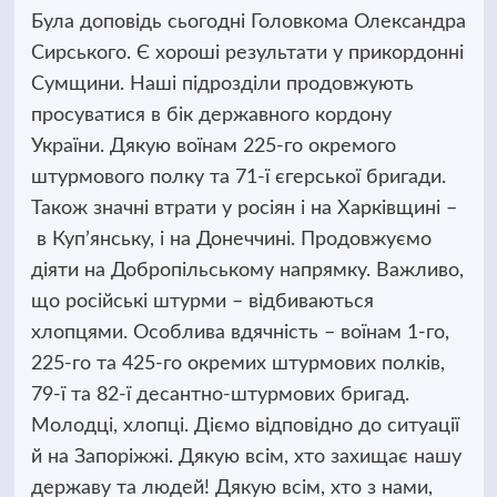
Була доповідь сьогодні Головкома Олександра
Сирського. Є хороші результати у прикордонні
Сумщини. Наші підрозділи продовжують
просуватися в бік державного кордону
України. Дякую воїнам 225-го окремого
штурмового полку та 71-ї єгерської бригади.
Також значні втрати у росіян і на Харківщині –
в Купʼянську, і на Донеччині. Продовжуємо
діяти на Добропільському напрямку. Важливо,
що російські штурми – відбиваються
хлопцями. Особлива вдячність – воїнам 1-го,
225-го та 425-го окремих штурмових полків,
79-ї та 82-ї десантно-штурмових бригад.
Молодці, хлопці. Діємо відповідно до ситуації
й на Запоріжжі. Дякую всім, хто захищає нашу
державу та людей! Дякую всім, хто з нами,