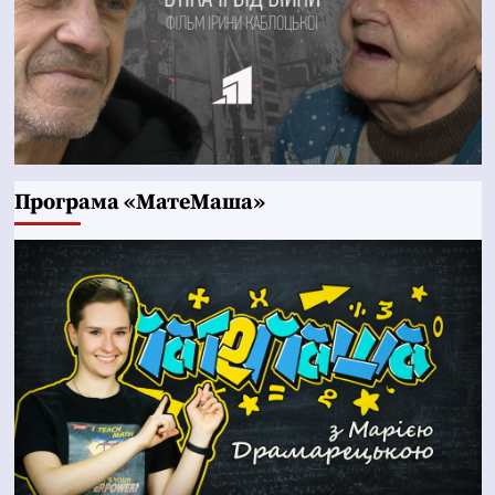
Програма «МатеМаша»