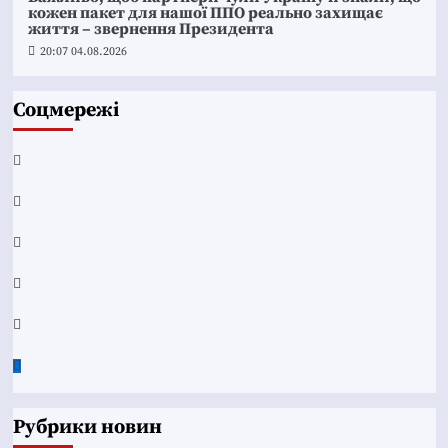
кожен пакет для нашої ППО реально захищає
життя – звернення Президента
20:07 04.08.2026
Соцмережі
Facebook
YouTube
Telegram
Instagram
Twitter
Google
News
Рубрики новин