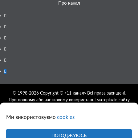
Про канал
Facebook
YouTube
Telegram
Instagram
Twitter
Google
News
© 1998-2026 Copyright © «11 канал» Всі права захищені.
При повному або частковому використанні матеріалів сайту
11tv.dp.ua відкрите гіперпосилання на першоджерело
обов'язкове, розташування гіперпосилання не нижче другого
Ми використовуємо
cookies
абзацу.
Використання фотографій та відео сайту 11tv.dp.ua
дозволяється за умови посилання на джерело та прямого
ПОГОДЖУЮСЬ