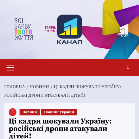
Перейти
до
вмісту
Основне
меню
ГОЛОВНА
НОВИНИ
ЦІ КАДРИ ШОКУВАЛИ УКРАЇНУ:
РОСІЙСЬКІ ДРОНИ АТАКУВАЛИ ДІТЕЙ!
Новини
Новини України
Ці кадри шокували Україну:
російські дрони атакували
дітей!