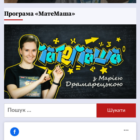
Програма «МатеМаша»
Пошук: