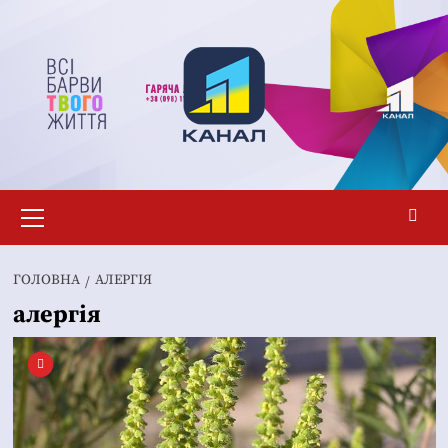
Перейти
до
вмісту
Основне
меню
ГОЛОВНА
АЛЕРГІЯ
алергія