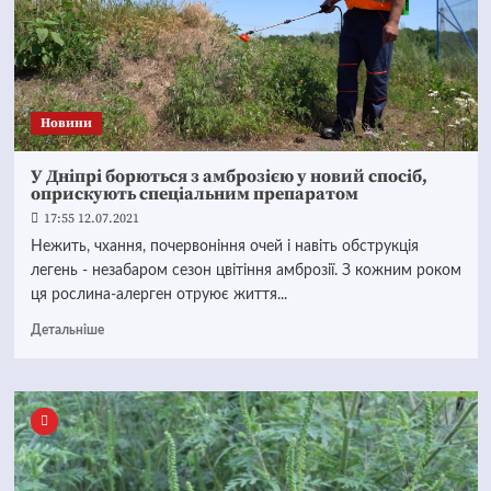
Новини
У Дніпрі борються з амброзією у новий спосіб,
оприскують спеціальним препаратом
17:55 12.07.2021
Нежить, чхання, почервоніння очей і навіть обструкція
легень - незабаром сезон цвітіння амброзії. З кожним роком
ця рослина-алерген отруює життя...
Детальніше