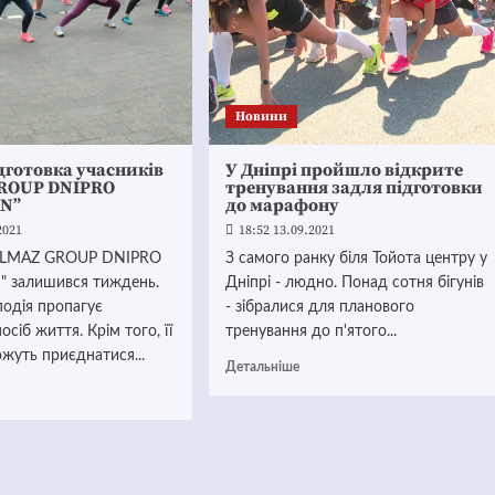
Новини
дготовка учасників
У Дніпрі пройшло відкрите
ROUP DNIPRO
тренування задля підготовки
N”
до марафону
2021
18:52 13.09.2021
"ALMAZ GROUP DNIPRO
З самого ранку біля Тойота центру у
 залишився тиждень.
Дніпрі - людно. Понад сотня бігунів
подія пропагує
- зібралися для планового
сіб життя. Крім того, її
тренування до п'ятого...
жуть приєднатися...
Детальніше