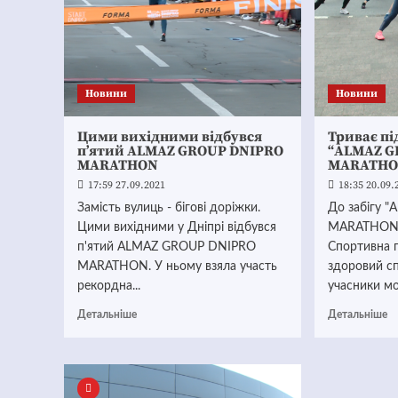
Новини
Новини
Цими вихідними відбувся
Триває пі
п’ятий ALMAZ GROUP DNIPRO
“ALMAZ G
MARATHON
MARATHO
17:59 27.09.2021
18:35 20.09.
Замість вулиць - бігові доріжки.
До забігу 
Цими вихідними у Дніпрі відбувся
MARATHON"
п'ятий ALMAZ GROUP DNIPRO
Спортивна 
MARATHON. У ньому взяла участь
здоровий спо
рекордна...
учасники мо
Детальніше
Детальніше