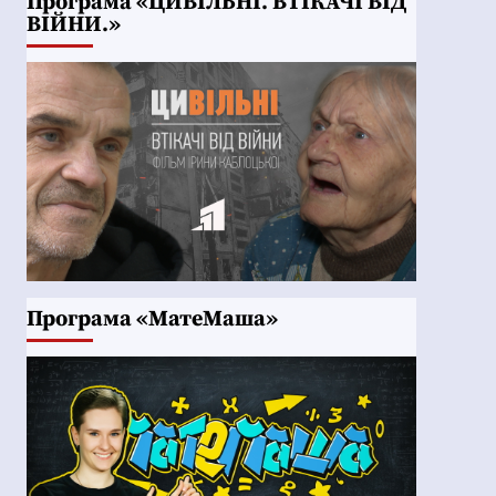
Програма «ЦИВІЛЬНІ. ВТІКАЧІ ВІД
ВІЙНИ.»
Програма «МатеМаша»