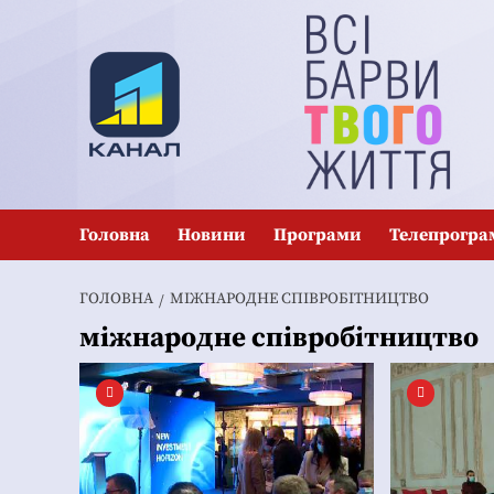
Перейти
до
вмісту
Головна
Новини
Програми
Телепрогра
ГОЛОВНА
МІЖНАРОДНЕ СПІВРОБІТНИЦТВО
міжнародне співробітництво