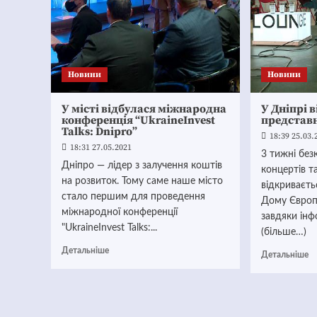
Новини
Новини
У місті відбулася міжнародна
У Дніпрі 
конференція “UkraineInvest
представ
Talks: Dnipro”
18:39 25.03.
18:31 27.05.2021
3 тижні без
Дніпро — лідер з залучення коштів
концертів т
на розвиток. Тому саме наше місто
відкриваєт
стало першим для проведення
Дому Європ
міжнародної конференції
завдяки інф
"UkraineInvest Talks:...
(більше…)
Детальніше
Детальніше