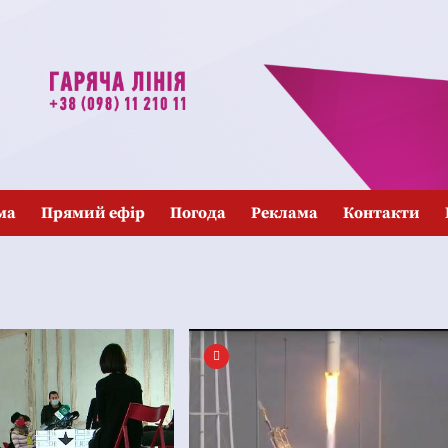
ма
Прямий ефір
Погода
Реклама
Контакти