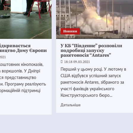
Новини
відкривається
У КБ “Південне” розповіли
ництво Дому Європи
подробиці запуску
ракетоносія “Antares”
2021
18:18 09.03.2021
коштовних кінопоказів,
Перший у цьому році. У лютому в
а воркшопів. У Дніпрі
США відбувся успішний запуск
ься представництво
ракетоносія Antares, зібраного за
и. Програму реалізують
участі фахівців українського
ормаційній підтримці
Конструкторського бюро...
Детальніше