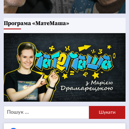
Програма «МатеМаша»
Пошук: