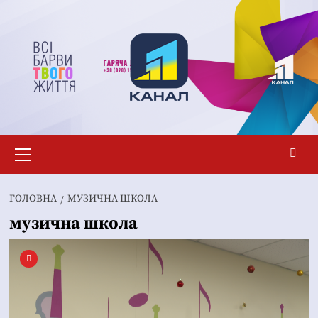
Перейти
до
вмісту
Основне
меню
ГОЛОВНА
МУЗИЧНА ШКОЛА
музична школа