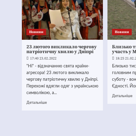
Новини
Новини
23 лютого викликало чергову
Близько т
патріотичну хвилю у Дніпрі
участь у 
17:40 23.02.2022
18:25 21.02.
"Ні" - відзначанню свята країни-
Близько тис
агресора! 23 лютого викликало
головним п
чергову патріотичну хвилю у Дніпрі.
суботу - во
Перехожі вдягли одяг з українською
Єдності. Йог
символікою, а...
Детальніше
Детальніше