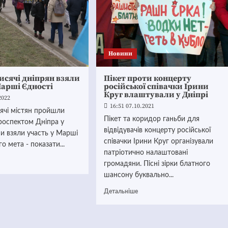
Новини
исячі дніпрян взяли
Пікет проти концерту
Марші Єдності
російської співачки Ірини
Круг влаштували у Дніпрі
2022
16:51 07.10.2021
ячі містян пройшли
Пікет та коридор ганьби для
роспектом Дніпра у
відвідувачів концерту російської
ни взяли участь у Марші
співачки Ірини Круг організували
о мета - показати...
патріотично налаштовані
громадяни. Пісні зірки блатного
шансону буквально...
Детальніше