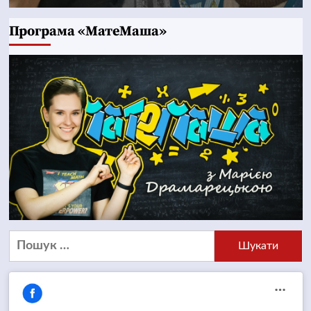
Програма «МатеМаша»
Пошук: