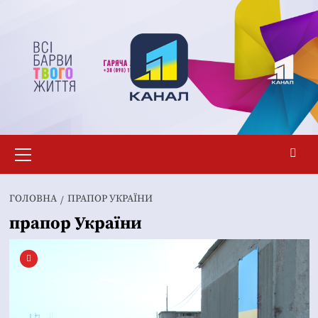
Перейти
до
вмісту
Основне
меню
ГОЛОВНА
ПРАПОР УКРАЇНИ
прапор України