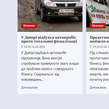
Новини
Новини
У Дніпрі відбувся автопробіг
Представн
проти тотальної фіскалізації
вийшли н
18:55 11.02.2022
19:25 07.02.
У Дніпрі відбувся автопробіг
Під стінами
підприємців. Вони вкотре
протестува
спробували привернути увагу влади
бізнесу. Во
до проблем малого і середнього
обов'язкове
бізнесу. Скаржаться: від
апартів, яке
нововведень...
початку року
Детальніше
Детальніше