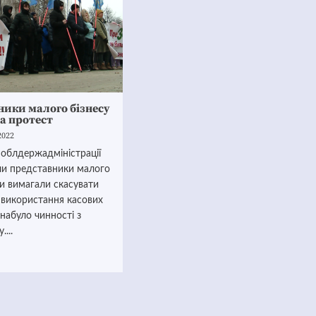
ики малого бізнесу
а протест
2022
 облдержадміністрації
ли представники малого
ни вимагали скасувати
 використання касових
 набуло чинності з
....