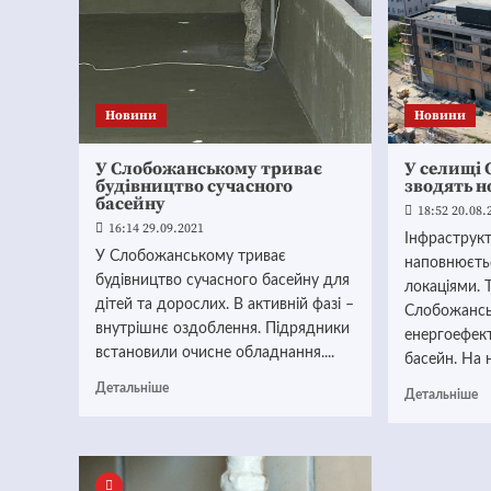
Новини
Новини
У Слобожанському триває
У селищі
будівництво сучасного
зводять н
басейну
18:52 20.08.
16:14 29.09.2021
Інфраструкт
У Слобожанському триває
наповнюєть
будівництво сучасного басейну для
локаціями. 
дітей та дорослих. В активній фазі –
Слобожансь
внутрішнє оздоблення. Підрядники
енергоефект
встановили очисне обладнання....
басейн. На 
Детальніше
Детальніше