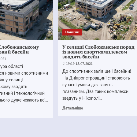
Новини
 Слобожанському
У селищі Слобожанське поряд
овий басейн
із новим спорткомплексом
зводять басейн
2021
19:19 15.07.2021
ура області
До спортивних залів ще і басейни!
ся новими спортивними
На Дніпропетровщині створюють
Так у селищі
сучасні умови для занять
кому зводять
плаванням. Два таких комплекси
ивний і технологічний
зведуть у Нікополі...
нього дуже чекають всі...
Детальніше