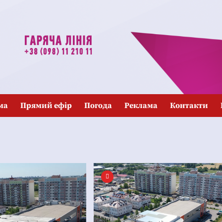
ма
Прямий ефір
Погода
Реклама
Контакти