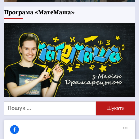
Програма «МатеМаша»
Пошук: