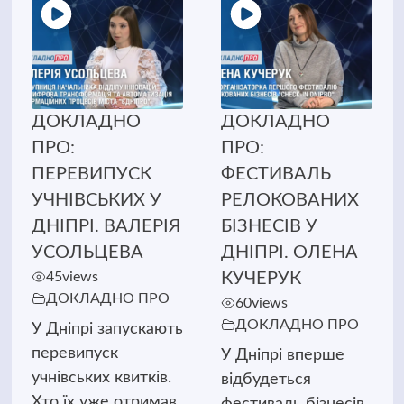
ДОКЛАДНО
ДОКЛАДНО
ПРО:
ПРО:
ПЕРЕВИПУСК
ФЕСТИВАЛЬ
УЧНІВСЬКИХ У
РЕЛОКОВАНИХ
ДНІПРІ. ВАЛЕРІЯ
БІЗНЕСІВ У
УСОЛЬЦЕВА
ДНІПРІ. ОЛЕНА
45
views
КУЧЕРУК
ДОКЛАДНО ПРО
60
views
ДОКЛАДНО ПРО
У Дніпрі запускають
перевипуск
У Дніпрі вперше
учнівських квитків.
відбудеться
Хто їх уже отримав
фестиваль бізнесів,