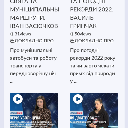
СВЯТА ТА
ТА ПОГОДНІ
МУНІЦИПАЛЬНЫ
РЕКОРДИ 2022.
МАРШРУТИ.
ВАСИЛЬ
ІВАН ВАСЮЧКОВ
ГРИНЧАК
31
views
50
views
ДОКЛАДНО ПРО
ДОКЛАДНО ПРО
Про муніципальні
Про погодні
автобуси та роботу
рекорди 2022 року
транспорту у
та чи варто чекати
передноворічну ніч
примх від природи
...
у ...