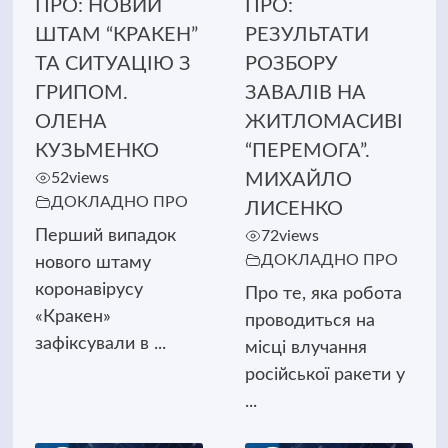
ПРО: НОВИЙ
ПРО:
ШТАМ “КРАКЕН”
РЕЗУЛЬТАТИ
ТА СИТУАЦІЮ З
РОЗБОРУ
ГРИПОМ.
ЗАВАЛІВ НА
ОЛЕНА
ЖИТЛОМАСИВІ
КУЗЬМЕНКО
“ПЕРЕМОГА”.
52
views
МИХАЙЛО
ДОКЛАДНО ПРО
ЛИСЕНКО
Перший випадок
72
views
ДОКЛАДНО ПРО
нового штаму
коронавірусу
Про те, яка робота
«Кракен»
проводиться на
зафіксували в ...
місці влучання
російської ракети у
...