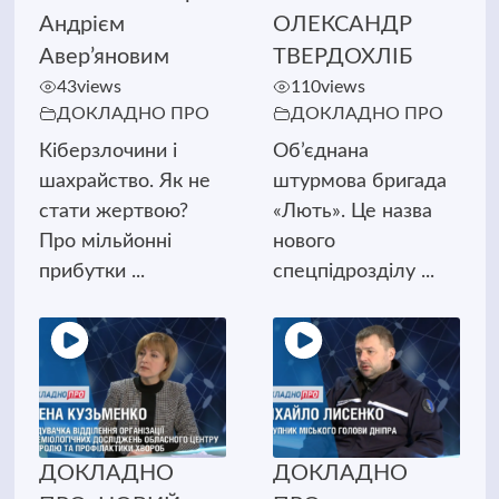
Андрієм
ОЛЕКСАНДР
Авер’яновим
ТВЕРДОХЛІБ
43
views
110
views
ДОКЛАДНО ПРО
ДОКЛАДНО ПРО
Кіберзлочини і
Об’єднана
шахрайство. Як не
штурмова бригада
стати жертвою?
«Лють». Це назва
Про мільйонні
нового
прибутки ...
спецпідрозділу ...
ДОКЛАДНО
ДОКЛАДНО