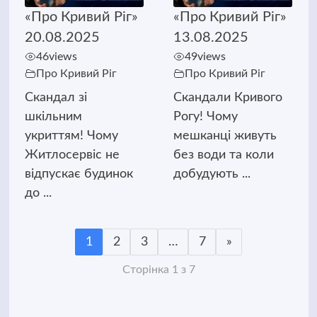
«Про Кривий Ріг»
«Про Кривий Ріг»
20.08.2025
13.08.2025
46
views
49
views
Про Кривий Ріг
Про Кривий Ріг
Скандал зі
Скандали Кривого
шкільним
Рогу! Чому
укриттям! Чому
мешканці живуть
Житлосервіс не
без води та коли
відпускає будинок
добудують ...
до ...
1
2
3
…
7
»
Сторінка 1 з 7