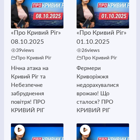
«Про Кривий Ріг»
«Про Кривий Ріг»
08.10.2025
01.10.2025
39
views
26
views
Про Кривий Ріг
Про Кривий Ріг
Нічна атака на
Фермери
Кривий Ріг та
Криворіжжя
Небезпечне
недорахувалися
забруднення
врожаю! Що
повітря! ПРО
сталося? ПРО
КРИВИЙ РІГ
КРИВИЙ РІГ