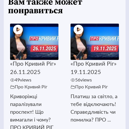
Вам также может
понравиться
«Про Кривий Ріг»
«Про Кривий Ріг»
26.11.2025
19.11.2025
49
views
56
views
Про Кривий Ріг
Про Кривий Ріг
Криворіжці
Платиш за світло, а
паралізували
тебе відключають!
проспект! Що
Справедливість чи
вимагали і чому?
помилка? ПРО ...
ПРО КРИВИЙ РІГ