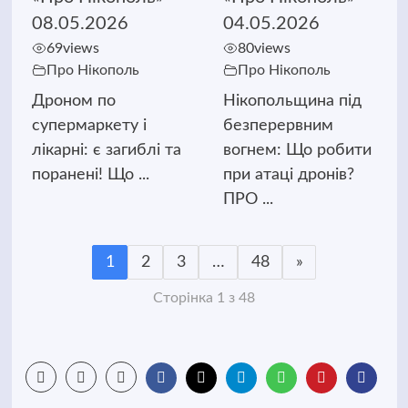
08.05.2026
04.05.2026
69
views
80
views
Про Нікополь
Про Нікополь
Дроном по
Нікопольщина під
супермаркету і
безперервним
лікарні: є загиблі та
вогнем: Що робити
поранені! Що ...
при атаці дронів?
ПРО ...
1
2
3
…
48
»
Сторінка 1 з 48