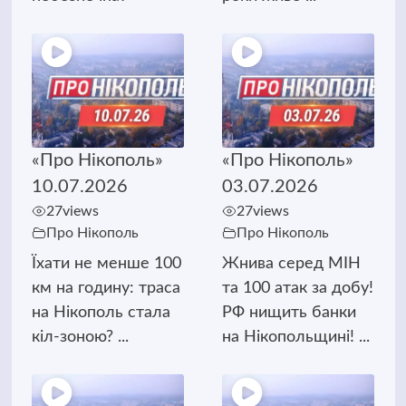
«Про Нікополь»
«Про Нікополь»
10.07.2026
03.07.2026
27
views
27
views
Про Нікополь
Про Нікополь
Їхати не менше 100
Жнива серед МІН
км на годину: траса
та 100 атак за добу!
на Нікополь стала
РФ нищить банки
кіл-зоною? ...
на Нікопольщині! ...