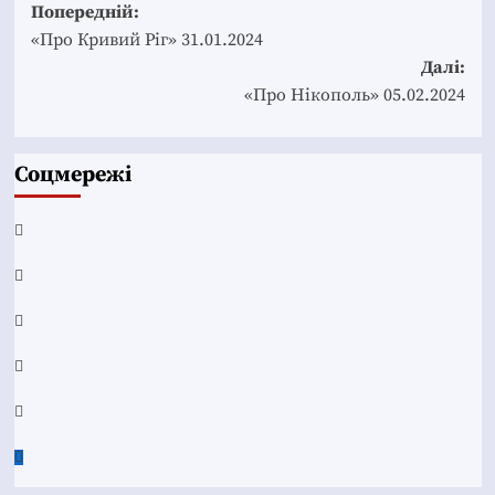
Post
Попередній:
navigation
«Про Кривий Ріг» 31.01.2024
Далі:
«Про Нікополь» 05.02.2024
Соцмережі
Facebook
YouTube
Telegram
Instagram
Twitter
Google
News