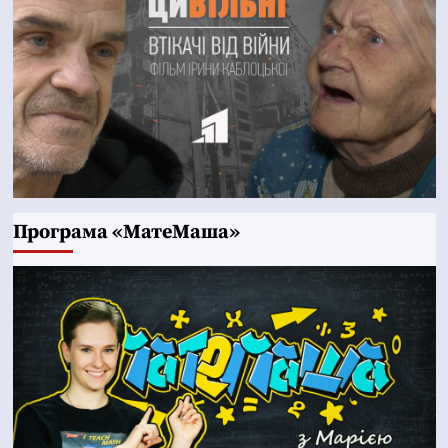
Програма «МатеМаша»