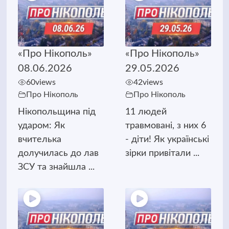
«Про Нікополь»
«Про Нікополь»
08.06.2026
29.05.2026
60
views
42
views
Про Нікополь
Про Нікополь
Нікопольщина під
11 людей
ударом: Як
травмовані, з них 6
вчителька
- діти! Як українські
долучилась до лав
зірки привітали ...
ЗСУ та знайшла ...