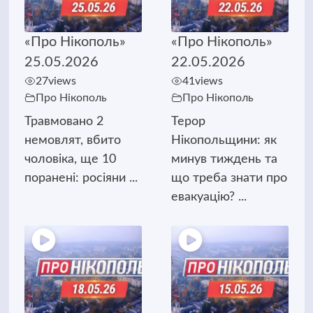
«Про Нікополь»
«Про Нікополь»
25.05.2026
22.05.2026
27
views
41
views
Про Нікополь
Про Нікополь
Травмовано 2
Терор
немовлят, вбито
Нікопольщини: як
чоловіка, ще 10
минув тиждень та
поранені: росіяни ...
що треба знати про
евакуацію? ...