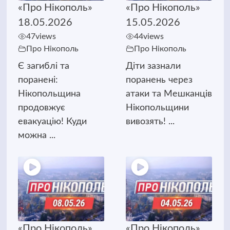
«Про Нікополь»
«Про Нікополь»
18.05.2026
15.05.2026
47
views
44
views
Про Нікополь
Про Нікополь
Є загиблі та
Діти зазнали
поранені:
поранень через
Нікопольщина
атаки та Мешканців
продовжує
Нікопольщини
евакуацію! Куди
вивозять! ...
можна ...
«Про Нікополь»
«Про Нікополь»