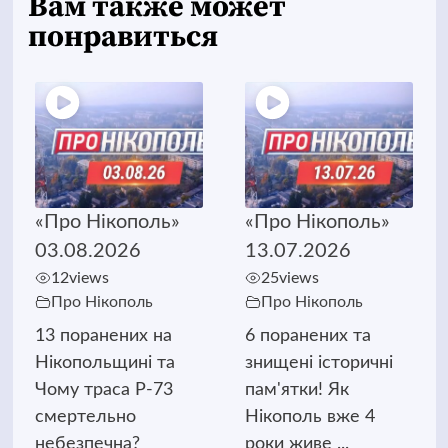
Вам также может
понравиться
«Про Нікополь»
«Про Нікополь»
03.08.2026
13.07.2026
12
views
25
views
Про Нікополь
Про Нікополь
13 поранених на
6 поранених та
Нікопольщині та
знищені історичні
Чому траса Р-73
пам'ятки! Як
смертельно
Нікополь вже 4
небезпечна?
роки живе ...