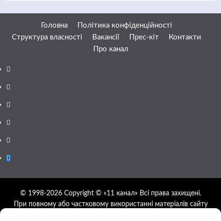
Головна
Політика конфіденційності
Структура власності
Вакансії
Прес-кіт
Контакти
Про канал
Facebook
YouTube
Telegram
Instagram
Twitter
Google
News
© 1998-2026 Copyright © «11 канал» Всі права захищені.
При повному або частковому використанні матеріалів сайту
11tv.dp.ua відкрите гіперпосилання на першоджерело