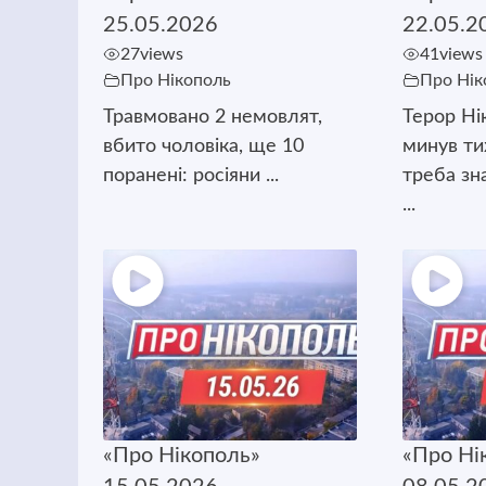
25.05.2026
22.05.2
27
views
41
views
Про Нікополь
Про Нік
Травмовано 2 немовлят,
Терор Ні
вбито чоловіка, ще 10
минув т
поранені: росіяни ...
треба зн
...
«Про Нікополь»
«Про Ні