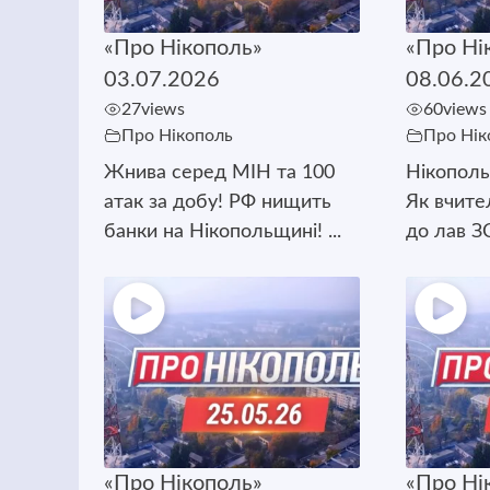
«Про Нікополь»
«Про Ні
03.07.2026
08.06.2
27
views
60
views
Про Нікополь
Про Нік
Жнива серед МІН та 100
Нікополь
атак за добу! РФ нищить
Як вчите
банки на Нікопольщині! ...
до лав ЗС
«Про Нікополь»
«Про Ні