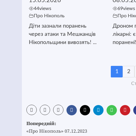
15.05.2026
08.05.2
44
views
69
views
Про Нікополь
Про Нік
Діти зазнали поранень
Дроном п
через атаки та Мешканців
лікарні: 
Нікопольщини вивозять! ...
поранені!
1
2
Ст
Post
Попередній:
navigation
«Про Нікополь» 07.12.2023