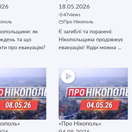
026
18.05.2026
47
views
ополь
Про Нікополь
копольщини: як
Є загиблі та поранені:
иждень та що
Нікопольщина продовжує
ати про евакуацію?
евакуацію! Куди можна ...
кополь»
«Про Нікополь»