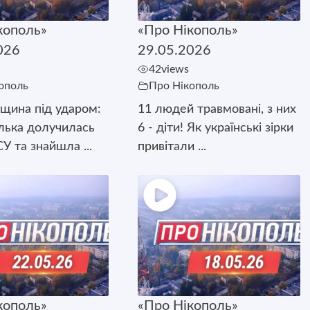
кополь»
«Про Нікополь»
026
29.05.2026
42
views
ополь
Про Нікополь
щина під ударом:
11 людей травмовані, з них
лька долучилась
6 - діти! Як українські зірки
У та знайшла ...
привітали ...
кополь»
«Про Нікополь»