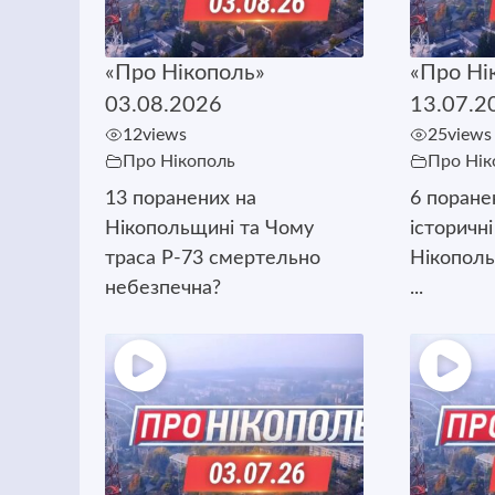
«Про Нікополь»
«Про Ні
03.08.2026
13.07.2
12
views
25
views
Про Нікополь
Про Нік
13 поранених на
6 поране
Нікопольщині та Чому
історичні
траса Р-73 смертельно
Нікополь
небезпечна?
...