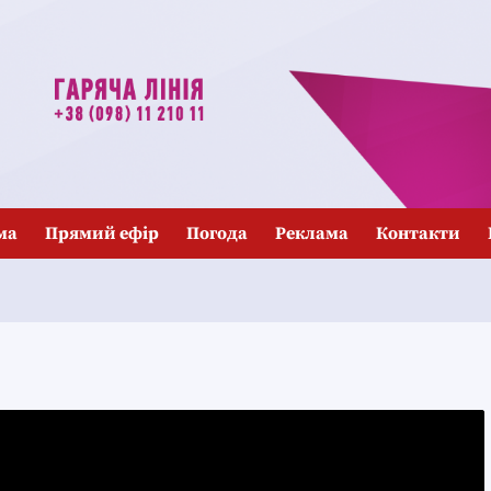
ма
Прямий ефір
Погода
Реклама
Контакти