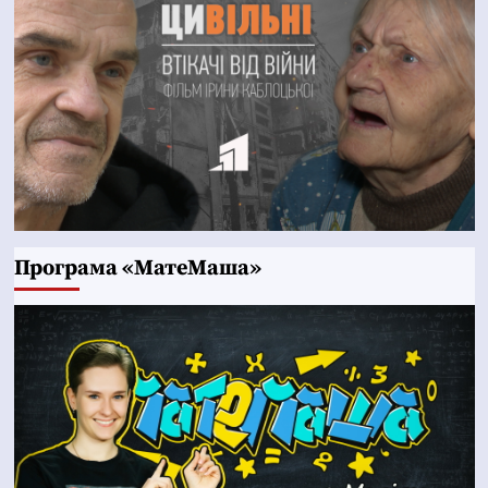
Програма «МатеМаша»