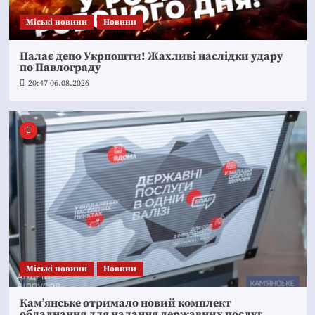
Mіські новини
Новини
Палає депо Укрпошти! Жахливі наслідки удару
по Павлограду
20:47 06.08.2026
Mіські новини
Новини
Кам’янське отримало новий комплект
обладнання для надання державних послуг