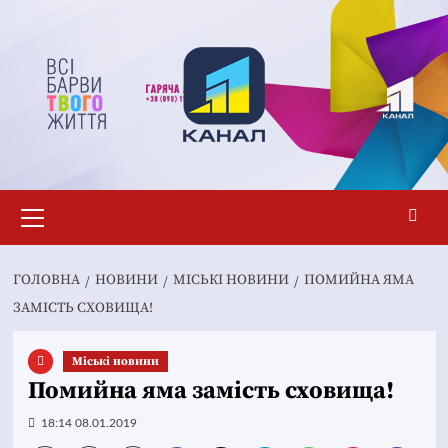
Перейти
до
вмісту
Основне
меню
ГОЛОВНА
НОВИНИ
MІСЬКІ НОВИНИ
ПОМИЙНА ЯМА
ЗАМІСТЬ СХОВИЩА!
Mіські новини
Помийна яма замість сховища!
18:14 08.01.2019