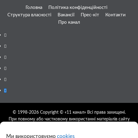
Головна
Політика конфіденційності
Структура власності
Вакансії
Прес-кіт
Контакти
Про канал
Facebook
YouTube
Telegram
Instagram
Twitter
Google
News
© 1998-2026 Copyright © «11 канал» Всі права захищені.
При повному або частковому використанні матеріалів сайту
11tv.dp.ua відкрите гіперпосилання на першоджерело
обов'язкове, розташування гіперпосилання не нижче другого
Ми використовуємо
cookies