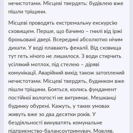
нечистотами. Місцеві твердять: будівлею вже
пішли тріщини.
Місцеві проводять екстремальну екскурсію
сховищем. Перше, що бачимо – гнилі від іржі
броньовані двері. Всередині абсолютно нічим
дихати. У воді плавають фекалії. Від сховища
тут геть нічого не лишилося. З води стирчить
усілякий мотлох, під стелею – діряві
комунікації. Аварійний вихід також затоплений
нечистотами. Місцеві твердять, будинком вже
пішли тріщини. Бояться, колись фундамент
постійної вологості не витримає. Мешканці
будинку обурені. Кажуть, у таких умовах
живуть вже зо два десятки років. У
бездіяльності винуватять комунальне
підприємство-балансоутримувач. Мовляв,