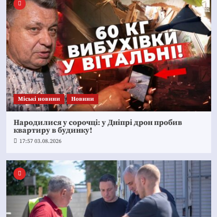
Mіські новини
Новини
Народилися у сорочці: у Дніпрі дрон пробив
квартиру в будинку!
17:57 03.08.2026