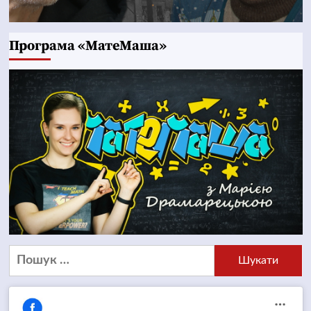
Програма «МатеМаша»
Пошук: