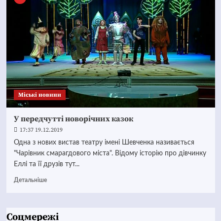
Mіські новини
У передчутті новорічних казок
17:37 19.12.2019
Одна з нових вистав театру імені Шевченка називається
"Чарівник смарагдового міста". Відому історію про дівчинку
Еллі та її друзів тут...
Детальніше
Соцмережі