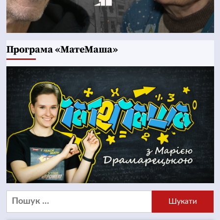
Програма «МатеМаша»
Пошук: