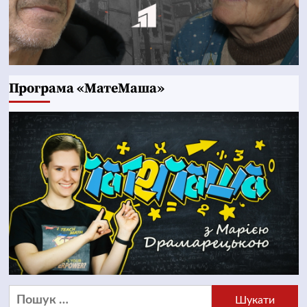
Програма «МатеМаша»
Пошук: