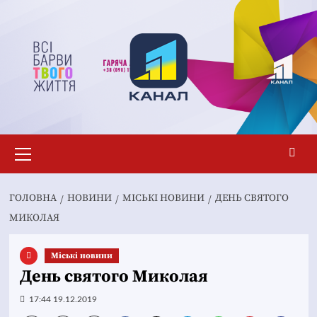
Перейти
до
вмісту
Основне
меню
ГОЛОВНА
НОВИНИ
MІСЬКІ НОВИНИ
ДЕНЬ СВЯТОГО
МИКОЛАЯ
Mіські новини
День святого Миколая
17:44 19.12.2019