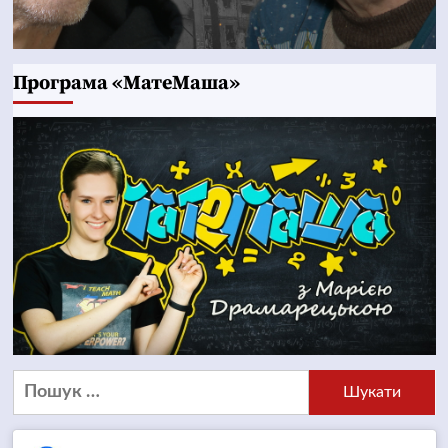
Програма «МатеМаша»
Пошук: