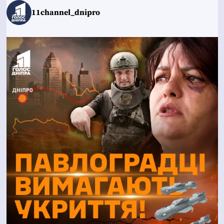
11channel_dnipro