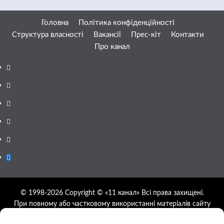
Головна
Політика конфіденційності
Структура власності
Вакансії
Прес-кіт
Контакти
Про канал
Facebook
YouTube
Telegram
Instagram
Twitter
Google
News
© 1998-2026 Copyright © «11 канал» Всі права захищені.
При повному або частковому використанні матеріалів сайту
11tv.dp.ua відкрите гіперпосилання на першоджерело