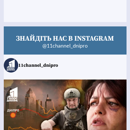
ЗНАЙДІТЬ НАС В INSTAGRAM
@11channel_dnipro
11channel_dnipro