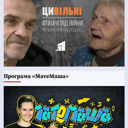
Програма «МатеМаша»