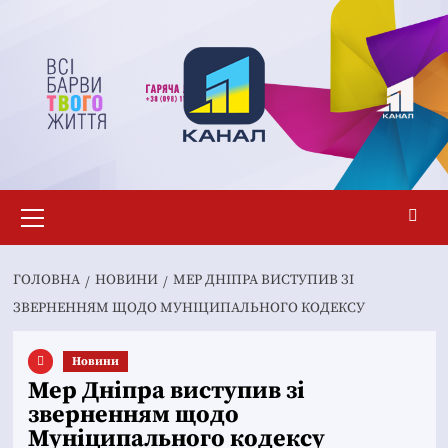
Перейти
до
вмісту
Основне
меню
ГОЛОВНА
НОВИНИ
МЕР ДНІПРА ВИСТУПИВ ЗІ
ЗВЕРНЕННЯМ ЩОДО МУНІЦИПАЛЬНОГО КОДЕКСУ
Новини
Мер Дніпра виступив зі
зверненням щодо
Муніципального кодексу