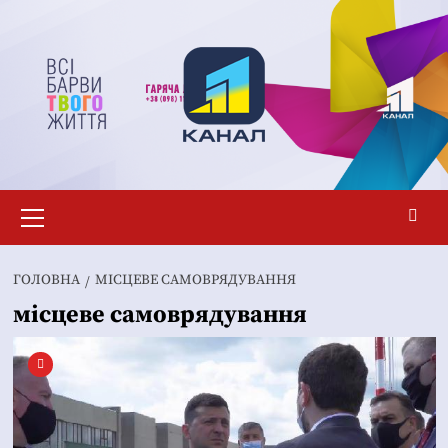
Перейти
до
вмісту
Основне
меню
ГОЛОВНА
МІСЦЕВЕ САМОВРЯДУВАННЯ
місцеве самоврядування