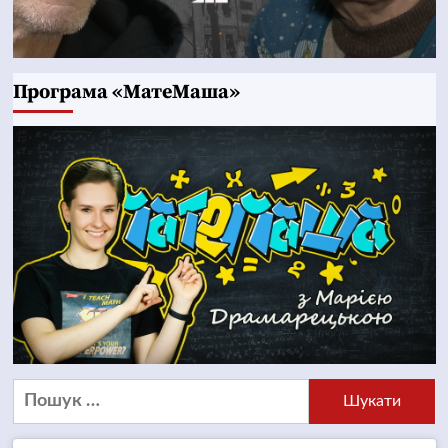
Програма «МатеМаша»
Пошук: