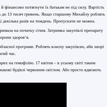
 й фінансово потягнути їх батькам не під силу. Вартість
ть до 13 тисяч гривень. Якщо старшому Михайлу роблять
і декілька разів на тиждень. Пропускати не можна.
римала на початку січня. Затримка закупівлі препарату
хорони здоров’я.
обласної програми. Роблять власну закупівлю, аби хворі
вгий час.
рих на гемофілію. 17 квітня – в усьому світі таким
акові будівлі червоним світлом. Або просто вдягають