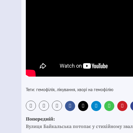
Теги:
гемофілія
,
лікування
,
хворі на гемофілію
Post
Попередній:
navigation
Вулиця Байкальська потопає у стихійному зва