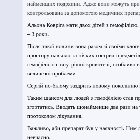
найменших подряпин. Адже вони можуть призв
контрольована за допомогою медичних препара
Альона Ковріга мати двох дітей з гемофілією.
– 3 роки.
Після такої новини
вона
разом зі своїми хло
простору навколо та ніяких гострих предметі
гемофілією є внутрішні кровотечі, особливо в
величезні проблеми.
Сергій по-білому заздрить новому поколінню 
Таким шансом для людей з гемофілією став пр
згортатись. Вводять щонайменше два рази на
протоколом лікування.
Важливо, аби препарат був у наявності. Ним 
невчасно.