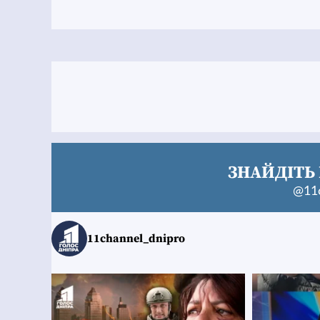
ЗНАЙДІТЬ 
@11c
11channel_dnipro