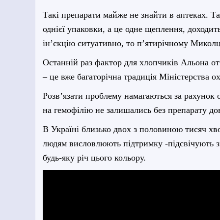
Такі препарати майже не знайти в аптеках. Та
однієї упаковки, а це одне щеплення, доходи
ін
’
єкцію ситуативно, то п’ятирічному Миколц
Останній раз фактор для хлопчиків Альона от
– це вже багаторічна традиція Міністерства о
Розв’язати проблему намагаються за рахунок 
на гемофілію не залишались без препарату до
В Україні близько двох з половиною тисяч хво
людям висловлюють підтримку -підсвічують зн
будь-яку річ цього кольору.