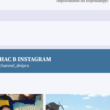
інфікованих на коронавірус
НАС В INSTAGRAM
hannel_dnipro