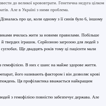
ести до великої крововтрати. Генетична недуга цілком
тів. Але в Україні з ними проблема.
 Дізналась про це,
коли одному з її синів було 6, іншому
пчиками вчилась жити за новими правилами. Побільше
в й твердих іграшок. Серйозною загрозою для людей з
 суглобах. Ще двадцять років тому ці пацієнти мали
з гемофілією. В них є шанс на майже здорове життя.
епарат, його називають фактором і він дозволяє крові
 тиждень. Ця профілактика вважається найкращим
людей з гемофілією повністю забезпечує держава. Але