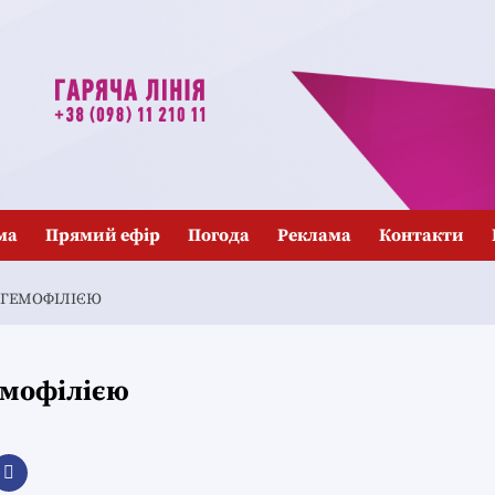
ма
Прямий ефір
Погода
Реклама
Контакти
З ГЕМОФІЛІЄЮ
гемофілією