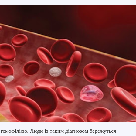
з гемофілією. Люди із таким діагнозом бережуться