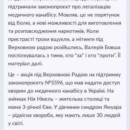
підтримали законопроєкт про легалізацію
медичного
канабісу. Мовляв, це не порятунок
від болю, а нові можливості для виготовлення
та розповсюдження наркотиків. Коли
пристрасті трохи вщухли, а мітинги під
Верховною радою розійшлись, Валерія Бовша
поспілкувалась з тими, хто “за” і хто “проти”. Її
матеріал далі.
Це – акція під Верховною Радою на підтримку
законопроєкту №5596, що мав надати доступ
хворим до медичного канабісу в Україні. На
знімках Нія Нікель – жителька столиці та
мама 3-річної Єви. У дівчинки синдром Ямуара
– рідкісна хвороба, яку мають лише 30 людей
у світі.