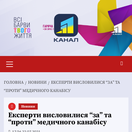
Перейти
до
вмісту
Основне
меню
ГОЛОВНА
НОВИНИ
ЕКСПЕРТИ ВИСЛОВИЛИСЯ “ЗА” ТА
“ПРОТИ” МЕДИЧНОГО КАНАБІСУ
Новини
Експерти висловилися “за” та
“проти” медичного канабісу
17:56 22.07.2021