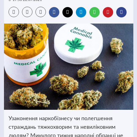
Узаконення наркобізнесу чи полегшення
страждань тяжкохворим та невиліковним
людям? Минулого тижня народні обранці не