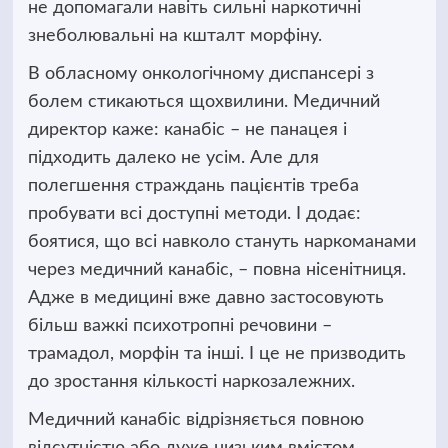
не допомагали навіть сильні наркотичні
знеболювальні на кшталт морфіну.
В обласному онкологічному диспансері з
болем стикаються щохвилини. Медичний
директор каже: канабіс – не панацея і
підходить далеко не усім. Але для
полегшення страждань пацієнтів треба
пробувати всі доступні методи. І додає:
боятися, що всі навколо стануть наркоманами
через медичний канабіс, – повна нісенітниця.
Адже в медицині вже давно застосовують
більш важкі психотропні речовини –
трамадол, морфін та інші. І це не призводить
до зростання кількості наркозалежних.
Медичний канабіс відрізняється повною
відсутністю або дуже низьким вмістом