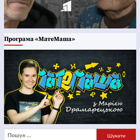
Програма «МатеМаша»
Пошук: