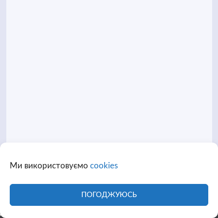
Ми використовуємо
cookies
Головна
Політика конфіденційності
Структура власності
Вакансії
Прес-кіт
Контакти
ПОГОДЖУЮСЬ
Про канал
Facebook