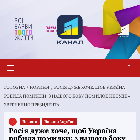
Перейти
до
вмісту
Основне
меню
ГОЛОВНА
НОВИНИ
РОСІЯ ДУЖЕ ХОЧЕ, ЩОБ УКРАЇНА
РОБИЛА ПОМИЛКИ; З НАШОГО БОКУ ПОМИЛОК НЕ БУДЕ –
ЗВЕРНЕННЯ ПРЕЗИДЕНТА
Новини
Новини України
Росія дуже хоче, щоб Україна
робила помилки; з нашого боку