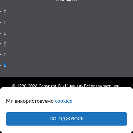
Facebook
YouTube
Telegram
Instagram
Twitter
Google
News
© 1998-2026 Copyright © «11 канал» Всі права захищені.
При повному або частковому використанні матеріалів сайту
11tv.dp.ua відкрите гіперпосилання на першоджерело
Ми використовуємо
cookies
обов'язкове, розташування гіперпосилання не нижче другого
абзацу.
ПОГОДЖУЮСЬ
Використання фотографій та відео сайту 11tv.dp.ua
дозволяється за умови посилання на джерело та прямого
посилання на сайт.