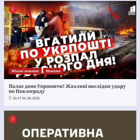
Mіські новини
Новини
Палає депо Укрпошти! Жахливі наслідки удару
по Павлограду
20:47 06.08.2026