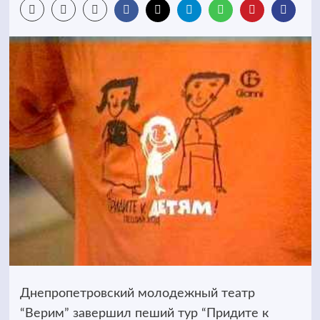
Днепропетровский молодежный театр
“Верим” завершил пеший тур “Придите к