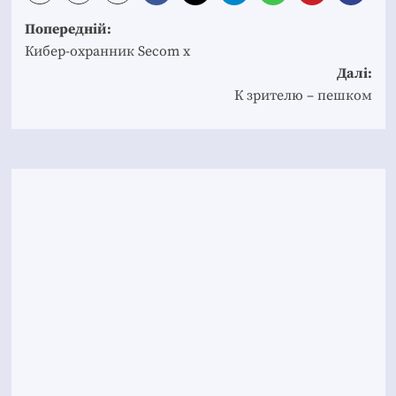
Post
Попередній:
navigation
Кибер-охранник Secom x
Далі:
К зрителю – пешком