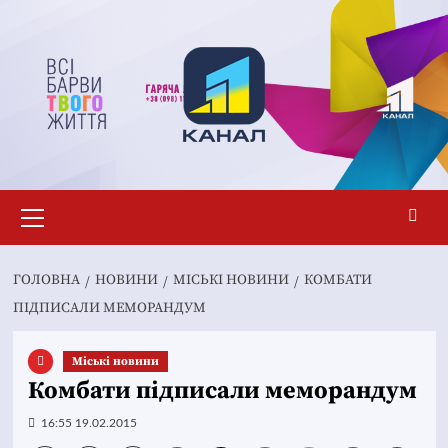
Перейти
до
вмісту
Основне
меню
ГОЛОВНА
НОВИНИ
MІСЬКІ НОВИНИ
КОМБАТИ
ПІДПИСАЛИ МЕМОРАНДУМ
Mіські новини
Комбати підписали меморандум
16:55 19.02.2015