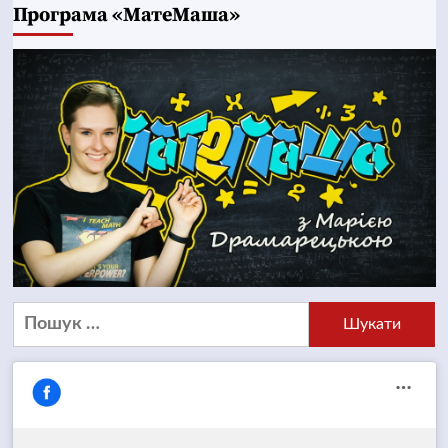
Програма «МатеМаша»
Пошук: