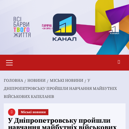
Перейти
до
вмісту
Основне
меню
ГОЛОВНА
НОВИНИ
MІСЬКІ НОВИНИ
У
ДНІПРОПЕТРОВСЬКУ ПРОЙШЛИ НАВЧАННЯ МАЙБУТНІХ
ВІЙСЬКОВИХ КАПЕЛАНІВ
Mіські новини
У Дніпропетровську пройшли
навчання майбутніх військових