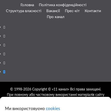
Головна
Політика конфіденційності
Структура власності
Вакансії
Прес-кіт
Контакти
Про канал
Facebook
YouTube
Telegram
Instagram
Twitter
Google
News
© 1998-2026 Copyright © «11 канал» Всі права захищені.
При повному або частковому використанні матеріалів сайту
11tv.dp.ua відкрите гіперпосилання на першоджерело
обов'язкове, розташування гіперпосилання не нижче другого
Ми використовуємо
cookies