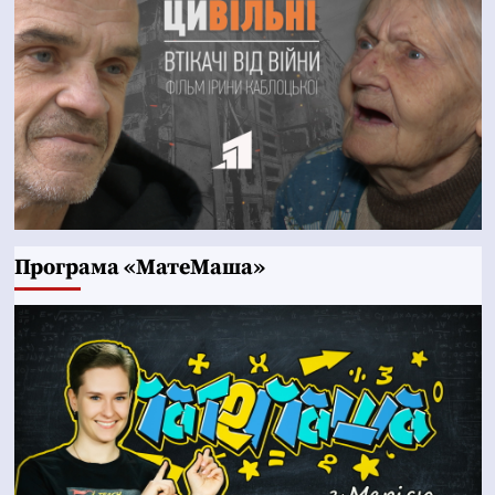
Програма «МатеМаша»