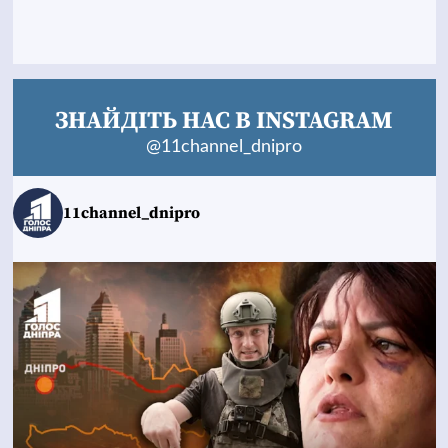
ЗНАЙДІТЬ НАС В INSTAGRAM
@11channel_dnipro
11channel_dnipro