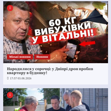
Mіські новини
Новини
Народилися у сорочці: у Дніпрі дрон пробив
квартиру в будинку!
17:57 03.08.2026