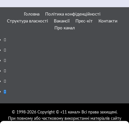
Головна
Політика конфіденційності
Структура власності
Вакансії
Прес-кіт
Контакти
Про канал
Facebook
YouTube
Telegram
Instagram
Twitter
Google
News
© 1998-2026 Copyright © «11 канал» Всі права захищені.
При повному або частковому використанні матеріалів сайту
11tv.dp.ua відкрите гіперпосилання на першоджерело