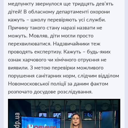
медпункту звернулося ще тридцять дев’ять
дітей! В обласному департаменті охорони
кажуть – школу перевіряють усі служби.
Причину такого стану наразі назвати не
можуть. Мовляв, діти могли просто
перехвилюватися. Надзвичайники теж
проводять експертизу. Кажуть – будь-яких
ознак харчового чи хімічного отруєння не
виявили. З метою перевірки можливого
порушення санітарних норм, слідчим відділом
Новомосковської поліції за даним фактом
розпочато досудове розслідування.
Відеопрогравач