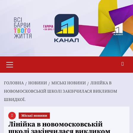
Перейти
до
вмісту
Основне
меню
ГОЛОВНА
НОВИНИ
MІСЬКІ НОВИНИ
ЛІНІЙКА В
НОВОМОСКОВСЬКІЙ ШКОЛІ ЗАКІНЧИЛАСЯ ВИКЛИКОМ
ШВИДКОЇ.
Mіські новини
Лінійка в новомосковській
школі закінчилася викликом