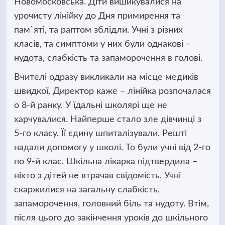
Новомосковська.
Діти вишикувалися на
урочисту лінійку до Дня примирення та
пам`яті, та раптом зблідли. Учні з різних
класів, та симптоми у них були однакові –
нудота, слабкість та запаморочення в голові.
Вчителі одразу викликали на місце медиків
швидкої. Директор каже – лінійка розпочалася
о 8-й ранку. У їдальні школярі ще не
харчувалися. Найперше стало зле дівчинці з
5-го класу. Її єдину шпиталізували. Решті
надали допомогу у школі. То були учні від 2-го
по 9-й клас. Шкільна лікарка підтвердила –
ніхто з дітей не втрачав свідомість. Учні
скаржилися на загальну слабкість,
запаморочення, головний біль та нудоту. Втім,
після цього до закінчення уроків до шкільного