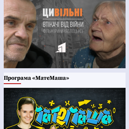
Програма «МатеМаша»