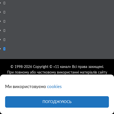
Facebook
YouTube
Telegram
Instagram
Twitter
Google
News
© 1998-2026 Copyright © «11 канал» Всі права захищені.
При повному або частковому використанні матеріалів сайту
11tv.dp.ua відкрите гіперпосилання на першоджерело
обов'язкове, розташування гіперпосилання не нижче другого
Ми використовуємо
cookies
абзацу.
Використання фотографій та відео сайту 11tv.dp.ua
дозволяється за умови посилання на джерело та прямого
ПОГОДЖУЮСЬ
посилання на сайт.