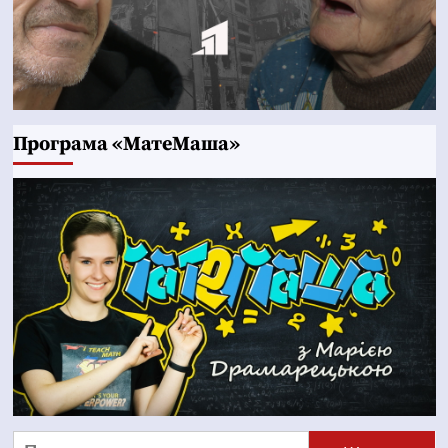
Програма «МатеМаша»
Пошук: