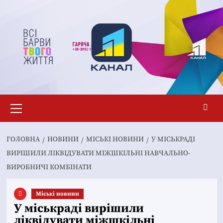
Перейти
до
вмісту
Основне
меню
ГОЛОВНА
НОВИНИ
MІСЬКІ НОВИНИ
У МІСЬКРАДІ
ВИРІШИЛИ ЛІКВІДУВАТИ МІЖШКІЛЬНІ НАВЧАЛЬНО-
ВИРОБНИЧІ КОМБІНАТИ
Mіські новини
У міськраді вирішили
ліквідувати міжшкільні