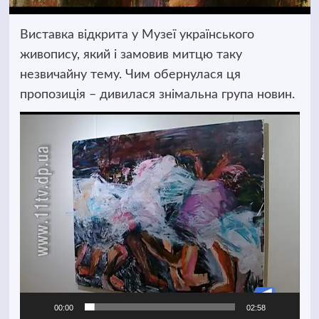
Виставка відкрита у Музеї українського
живопису, який і замовив митцю таку
незвичайну тему. Чим обернулася ця
пропозиція – дивилася знімальна група новин.
Відеопрогравач
00:00
02:58