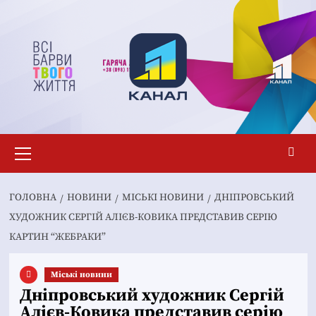
Перейти
до
вмісту
Основне
меню
ГОЛОВНА
НОВИНИ
MІСЬКІ НОВИНИ
ДНІПРОВСЬКИЙ
ХУДОЖНИК СЕРГІЙ АЛІЄВ-КОВИКА ПРЕДСТАВИВ СЕРІЮ
КАРТИН “ЖЕБРАКИ”
Mіські новини
Дніпровський художник Сергій
Алієв-Ковика представив серію