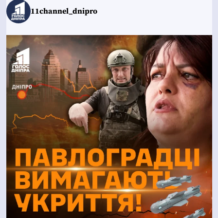
11channel_dnipro