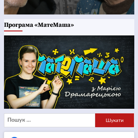
Програма «МатеМаша»
Пошук: