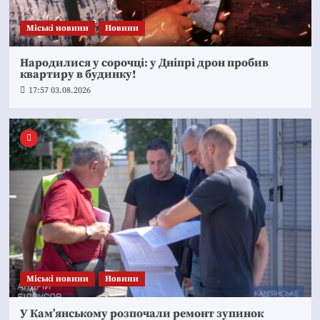
Mіські новини
Новини
Народилися у сорочці: у Дніпрі дрон пробив
квартиру в будинку!
17:57 03.08.2026
Mіські новини
Новини
У Кам’янському розпочали ремонт зупинок