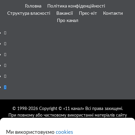
Головна
Політика конфіденційності
Структура власності
Вакансії
Прес-кіт
Контакти
Про канал
Facebook
YouTube
Telegram
Instagram
Twitter
Google
News
© 1998-2026 Copyright © «11 канал» Всі права захищені.
При повному або частковому використанні матеріалів сайту
11tv.dp.ua відкрите гіперпосилання на першоджерело
обов'язкове, розташування гіперпосилання не нижче другого
Ми використовуємо
cookies