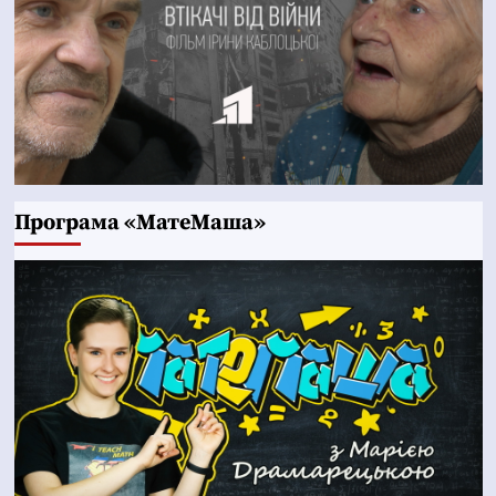
Програма «МатеМаша»