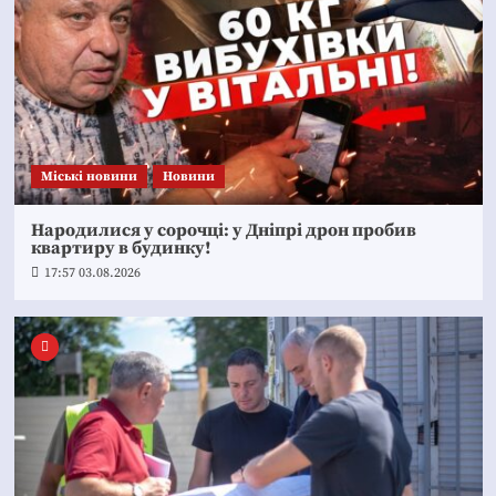
Mіські новини
Новини
Народилися у сорочці: у Дніпрі дрон пробив
квартиру в будинку!
17:57 03.08.2026