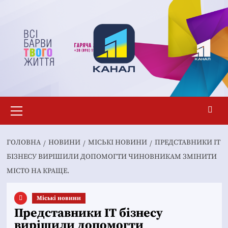
Перейти
до
вмісту
Основне
меню
ГОЛОВНА
НОВИНИ
MІСЬКІ НОВИНИ
ПРЕДСТАВНИКИ IT
БІЗНЕСУ ВИРІШИЛИ ДОПОМОГТИ ЧИНОВНИКАМ ЗМІНИТИ
МІСТО НА КРАЩЕ.
Mіські новини
Представники IT бізнесу
вирішили допомогти