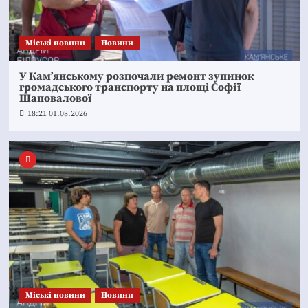
Mіські новини
Новини
У Кам’янському розпочали ремонт зупинок
громадського транспорту на площі Софії
Шаповалової
18:21 01.08.2026
Mіські новини
Новини