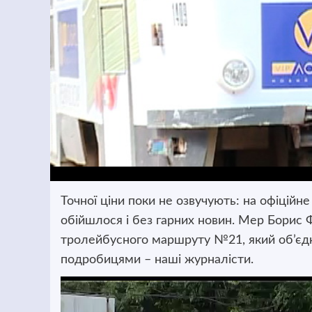
Точної ціни поки не озвучують: на офіційн
обійшлося і без гарних новин. Мер Борис 
тролейбусного маршруту №21
, який об’є
подробицями – наші журналісти.
Відеопрогравач