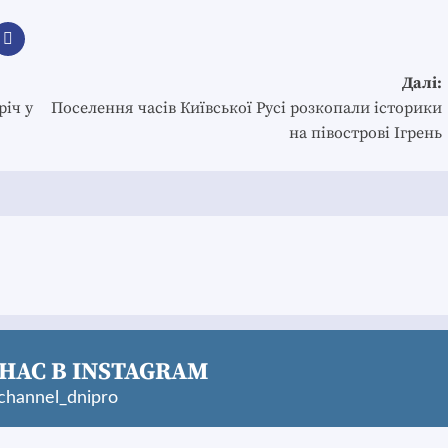
Далі:
річ у
Поселення часів Київської Русі розкопали історики
на півострові Ігрень
НАС В INSTAGRAM
hannel_dnipro