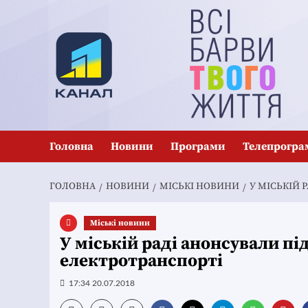
Перейти
до
вмісту
Головна
Новини
Програми
Телепрогра
ГОЛОВНА
НОВИНИ
MІСЬКІ НОВИНИ
У МІСЬКІЙ 
Mіські новини
У міській раді анонсували пі
електротранспорті
17:34 20.07.2018