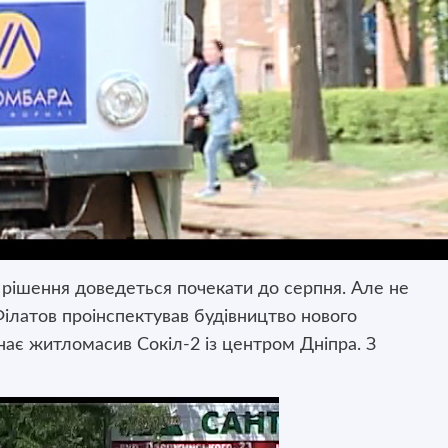
е рішення доведеться почекати до серпня. Але не
Філатов проінспектував будівництво нового
днає житломасив Сокіл-2 із центром Дніпра. З