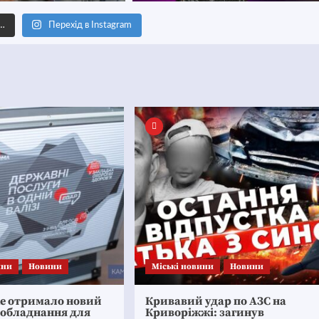
е…
Перехід в Instagram
ини
Новини
Mіські новини
Новини
ке отримало новий
Кривавий удар по АЗС на
 обладнання для
Криворіжжі: загинув