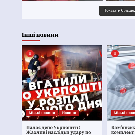
Показати більш
Інші новини
Mіські новини
Новини
Mіські нов
Палає депо Укрпошти!
Кам’янсь
Жахливі наслідки удару по
комплект