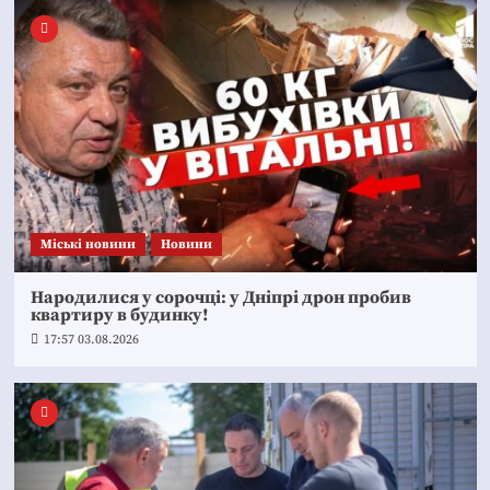
Mіські новини
Новини
Народилися у сорочці: у Дніпрі дрон пробив
квартиру в будинку!
17:57 03.08.2026