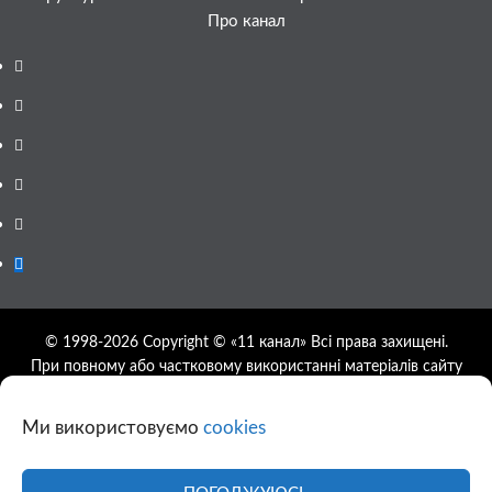
Про канал
Facebook
YouTube
Telegram
Instagram
Twitter
Google
News
© 1998-2026 Copyright © «11 канал» Всі права захищені.
При повному або частковому використанні матеріалів сайту
11tv.dp.ua відкрите гіперпосилання на першоджерело
обов'язкове, розташування гіперпосилання не нижче другого
Ми використовуємо
cookies
абзацу.
Використання фотографій та відео сайту 11tv.dp.ua
дозволяється за умови посилання на джерело та прямого