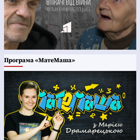
Програма «МатеМаша»