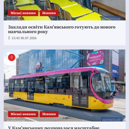
Mіські новини
Новини
Заклади освіти Кам’янського готують до нового
навчального року
13:43 30.07.2026
Mіські новини
Новини
У Кам’янському розпочалося масштабне