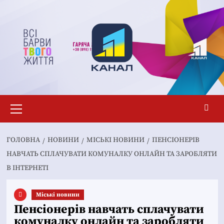
Перейти
до
вмісту
Основне
меню
ГОЛОВНА
НОВИНИ
MІСЬКІ НОВИНИ
ПЕНСІОНЕРІВ
НАВЧАТЬ СПЛАЧУВАТИ КОМУНАЛКУ ОНЛАЙН ТА ЗАРОБЛЯТИ
В ІНТЕРНЕТІ
Mіські новини
Пенсіонерів навчать сплачувати
комуналку онлайн та заробляти